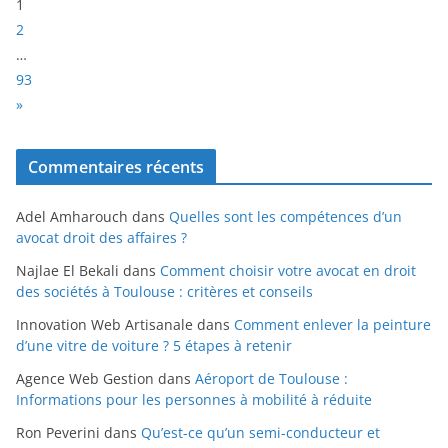
P
1
a
2
g
…
e
93
:
N
»
e
x
Commentaires récents
t
Adel Amharouch
dans
Quelles sont les compétences d’un
avocat droit des affaires ?
Najlae El Bekali
dans
Comment choisir votre avocat en droit
des sociétés à Toulouse : critères et conseils
Innovation Web Artisanale
dans
Comment enlever la peinture
d’une vitre de voiture ? 5 étapes à retenir
Agence Web Gestion
dans
Aéroport de Toulouse :
Informations pour les personnes à mobilité à réduite
Ron Peverini
dans
Qu’est-ce qu’un semi-conducteur et