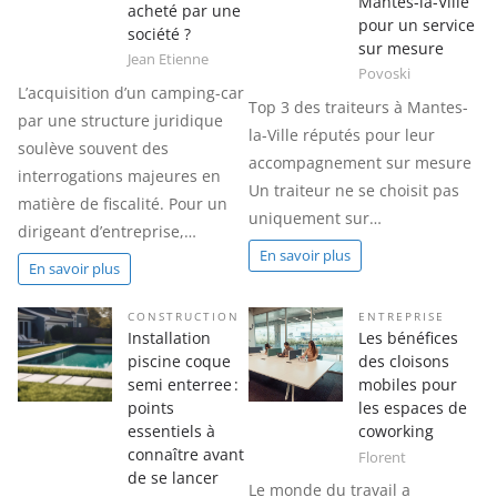
Mantes-la-Ville
acheté par une
pour un service
société ?
sur mesure
Jean Etienne
Povoski
L’acquisition d’un camping-car
Top 3 des traiteurs à Mantes-
par une structure juridique
la-Ville réputés pour leur
soulève souvent des
accompagnement sur mesure
interrogations majeures en
Un traiteur ne se choisit pas
matière de fiscalité. Pour un
uniquement sur…
dirigeant d’entreprise,…
En savoir plus
En savoir plus
CONSTRUCTION
ENTREPRISE
Installation
Les bénéfices
piscine coque
des cloisons
semi enterree :
mobiles pour
points
les espaces de
essentiels à
coworking
connaître avant
Florent
de se lancer
Le monde du travail a