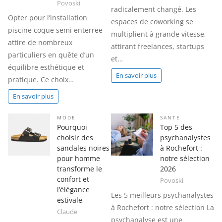
Povoski
radicalement changé. Les
Opter pour l’installation
espaces de coworking se
piscine coque semi enterree
multiplient à grande vitesse,
attire de nombreux
attirant freelances, startups
particuliers en quête d’un
et…
équilibre esthétique et
En savoir plus
pratique. Ce choix…
En savoir plus
MODE
SANTE
Pourquoi
Top 5 des
choisir des
psychanalystes
sandales noires
à Rochefort :
pour homme
notre sélection
transforme le
2026
confort et
Povoski
l’élégance
Les 5 meilleurs psychanalystes
estivale
à Rochefort : notre sélection La
Claude
psychanalyse est une