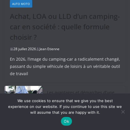
AUTO MOTO
Achat, LOA ou LLD d’un camping-
car en société : quelle formule
choisir ?
28 juillet 2026
Jean Etienne
En 2026, l’image du camping-car a radicalement changé,
passant du simple véhicule de loisirs à un véritable outil
de travail
Les avantages et démarches d’une
voiture électrique pour l’entreprise
We use cookies to ensure that we give you the best
experience on our website. If you continue to use this site we
7 juin 2026
will assume that you are happy with it.
Ok
Exigence légale de la boîte d’ampoule
pour voiture : comprendre les