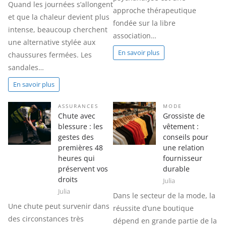
Quand les journées s’allongent
approche thérapeutique
et que la chaleur devient plus
fondée sur la libre
intense, beaucoup cherchent
association…
une alternative stylée aux
En savoir plus
chaussures fermées. Les
sandales…
En savoir plus
ASSURANCES
MODE
Chute avec
Grossiste de
blessure : les
vêtement :
gestes des
conseils pour
premières 48
une relation
heures qui
fournisseur
préservent vos
durable
droits
Julia
Julia
Dans le secteur de la mode, la
Une chute peut survenir dans
réussite d’une boutique
des circonstances très
dépend en grande partie de la