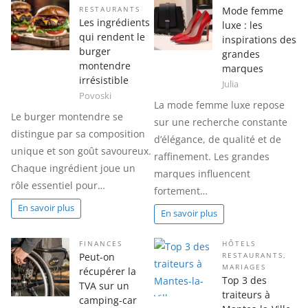
Mode femme
RESTAURANTS
Les ingrédients
luxe : les
qui rendent le
inspirations des
burger
grandes
montendre
marques
irrésistible
Julia
Povoski
La mode femme luxe repose
Le burger montendre se
sur une recherche constante
distingue par sa composition
d’élégance, de qualité et de
unique et son goût savoureux.
raffinement. Les grandes
Chaque ingrédient joue un
marques influencent
rôle essentiel pour…
fortement…
En savoir plus
En savoir plus
FINANCES
HÔTELS
Peut-on
RESTAURANTS
,
MARIAGES
récupérer la
Top 3 des
TVA sur un
traiteurs à
camping-car