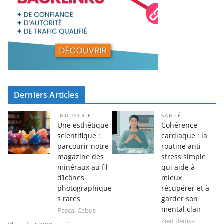
Derniers Articles
INDUSTRIE
SANTÉ
Une esthétique
Cohérence
scientifique :
cardiaque : la
parcourir notre
routine anti-
magazine des
stress simple
minéraux au fil
qui aide à
d’icônes
mieux
photographique
récupérer et à
s rares
garder son
mental clair
Pascal Cabus
Zied Redissi