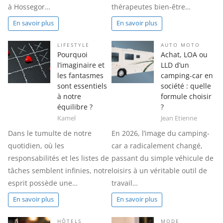
à Hossegor…
thérapeutes bien-être…
En savoir plus
En savoir plus
LIFESTYLE
AUTO MOTO
Pourquoi
Achat, LOA ou
l’imaginaire et
LLD d’un
les fantasmes
camping-car en
sont essentiels
société : quelle
à notre
formule choisir
équilibre ?
?
Kamel
Jean Etienne
Dans le tumulte de notre
En 2026, l’image du camping-
quotidien, où les
car a radicalement changé,
responsabilités et les listes de
passant du simple véhicule de
tâches semblent infinies, notre
loisirs à un véritable outil de
esprit possède une…
travail…
En savoir plus
En savoir plus
HÔTELS
MODE