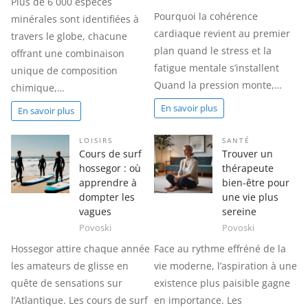
Plus de 6 000 espèces
Pourquoi la cohérence
minérales sont identifiées à
cardiaque revient au premier
travers le globe, chacune
plan quand le stress et la
offrant une combinaison
fatigue mentale s’installent
unique de composition
Quand la pression monte,…
chimique,…
En savoir plus
En savoir plus
LOISIRS
SANTÉ
Cours de surf
Trouver un
hossegor : où
thérapeute
apprendre à
bien-être pour
dompter les
une vie plus
vagues
sereine
Povoski
Povoski
Hossegor attire chaque année
Face au rythme effréné de la
les amateurs de glisse en
vie moderne, l’aspiration à une
quête de sensations sur
existence plus paisible gagne
l’Atlantique. Les cours de surf
en importance. Les