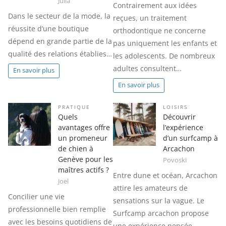
Julia
Contrairement aux idées
Dans le secteur de la mode, la
reçues, un traitement
réussite d’une boutique
orthodontique ne concerne
dépend en grande partie de la
pas uniquement les enfants et
qualité des relations établies…
les adolescents. De nombreux
adultes consultent…
En savoir plus
En savoir plus
PRATIQUE
LOISIRS
Quels
Découvrir
avantages offre
l’expérience
un promeneur
d’un surfcamp à
de chien à
Arcachon
Genève pour les
Povoski
maîtres actifs ?
Entre dune et océan, Arcachon
Joel
attire les amateurs de
Concilier une vie
sensations sur la vague. Le
professionnelle bien remplie
Surfcamp arcachon propose
avec les besoins quotidiens de
une expérience pensée…