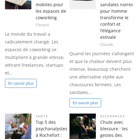
mobiles pour
sandales noires
les espaces de
pour homme
coworking
transforme le
confort et
Florent
l’élégance
Le monde du travail a
estivale
radicalement changé. Les
Claude
espaces de coworking se
Quand les journées s’allongent
multiplient à grande vitesse,
et que la chaleur devient plus
attirant freelances, startups
intense, beaucoup cherchent
et…
une alternative stylée aux
En savoir plus
chaussures fermées. Les
sandales…
En savoir plus
SANTE
ASSURANCES
Top 5 des
Chute avec
psychanalystes
blessure : les
à Rochefort :
gestes des