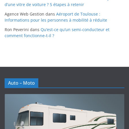
d’une vitre de voiture ? 5 étapes à retenir
Agence Web Gestion
dans
Aéroport de Toulouse :
Informations pour les personnes à mobilité à réduite
Ron Peverini
dans
Qu’est-ce qu’un semi-conducteur et
comment fonctionne-t-il ?
Auto – Moto