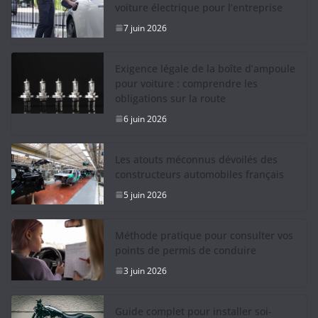
voiture électrique pour l’entreprise
7 juin 2026
Exigence légale de la boîte d’ampoule
pour voiture : comprendre les
obligations sur la route
6 juin 2026
Les atouts méconnus dévoilés des
constructeurs automobiles français
5 juin 2026
Méthode pratique pour consulter vos
points de permis de conduire
3 juin 2026
Guide complet pour installer soi-