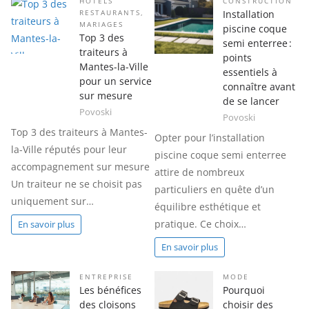
HÔTELS
CONSTRUCTION
Installation
RESTAURANTS
,
MARIAGES
piscine coque
Top 3 des
semi enterree :
traiteurs à
points
Mantes-la-Ville
essentiels à
pour un service
connaître avant
sur mesure
de se lancer
Povoski
Povoski
Top 3 des traiteurs à Mantes-
Opter pour l’installation
la-Ville réputés pour leur
piscine coque semi enterree
accompagnement sur mesure
attire de nombreux
Un traiteur ne se choisit pas
particuliers en quête d’un
uniquement sur…
équilibre esthétique et
pratique. Ce choix…
En savoir plus
En savoir plus
ENTREPRISE
MODE
Les bénéfices
Pourquoi
des cloisons
choisir des