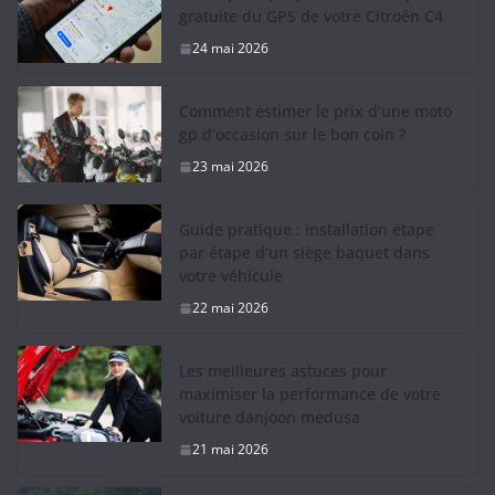
gratuite du GPS de votre Citroën C4
24 mai 2026
Comment estimer le prix d’une moto
gp d’occasion sur le bon coin ?
23 mai 2026
Guide pratique : installation étape
par étape d’un siège baquet dans
votre véhicule
22 mai 2026
Les meilleures astuces pour
maximiser la performance de votre
voiture danjoon medusa
21 mai 2026