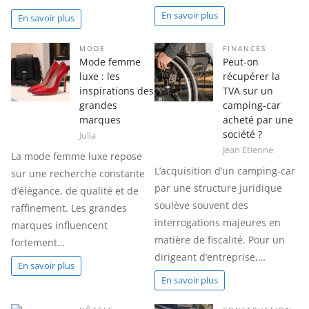
En savoir plus
En savoir plus
MODE
FINANCES
Mode femme
Peut-on
luxe : les
récupérer la
inspirations des
TVA sur un
grandes
camping-car
marques
acheté par une
société ?
Julia
Jean Etienne
La mode femme luxe repose
L’acquisition d’un camping-car
sur une recherche constante
par une structure juridique
d’élégance, de qualité et de
soulève souvent des
raffinement. Les grandes
interrogations majeures en
marques influencent
matière de fiscalité. Pour un
fortement…
dirigeant d’entreprise,…
En savoir plus
En savoir plus