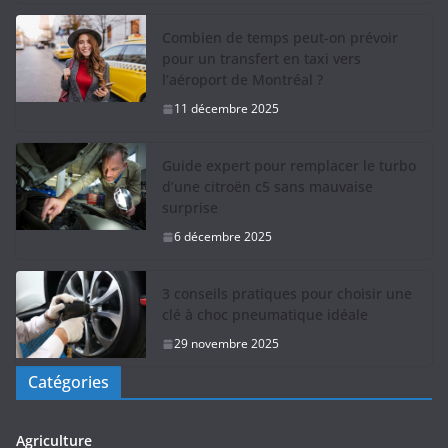
Combien de temps peut-on prévoir
pour un transfert en taxi vers
l’aéroport de Montréal ?
11 décembre 2025
Guide expert pour remplacer le turbo
d’une citroën c5 sans mauvaise
surprise
6 décembre 2025
3 conseils pratiques pour choisir une
clé à choc pneumatique idéale
29 novembre 2025
Catégories
Agriculture