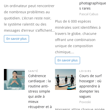
photographique
Un ordinateur peut rencontrer
s rares
de nombreux problèmes au
Pascal Cabus
quotidien. L’écran reste noir,
Plus de 6 000 espèces
le système ralentit ou des
minérales sont identifiées à
messages d’erreur s’affichent…
travers le globe, chacune
En savoir plus
offrant une combinaison
unique de composition
chimique,…
En savoir plus
SANTÉ
LOISIRS
Cohérence
Cours de surf
cardiaque : la
hossegor : où
routine anti-
apprendre à
stress simple
dompter les
qui aide à
vagues
mieux
Povoski
récupérer et à
Hossegor attire chaque année