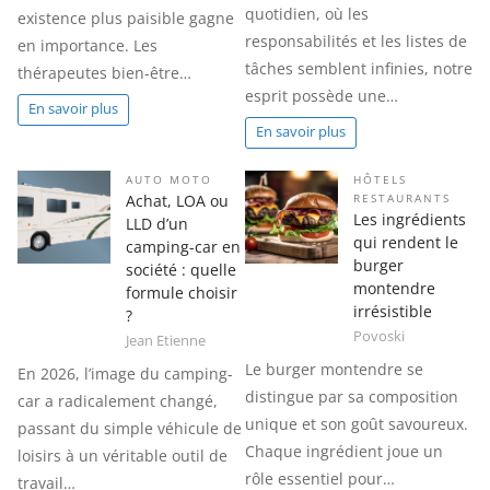
quotidien, où les
existence plus paisible gagne
responsabilités et les listes de
en importance. Les
tâches semblent infinies, notre
thérapeutes bien-être…
esprit possède une…
En savoir plus
En savoir plus
AUTO MOTO
HÔTELS
Achat, LOA ou
RESTAURANTS
Les ingrédients
LLD d’un
qui rendent le
camping-car en
burger
société : quelle
montendre
formule choisir
irrésistible
?
Povoski
Jean Etienne
Le burger montendre se
En 2026, l’image du camping-
distingue par sa composition
car a radicalement changé,
unique et son goût savoureux.
passant du simple véhicule de
Chaque ingrédient joue un
loisirs à un véritable outil de
rôle essentiel pour…
travail…