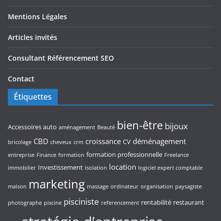
Mentions Légales
Articles invités
Consultant Référencement SEO
Contact
Étiquettes
bien-être
bijoux
Accessoires auto
aménagement
Beauté
CBD
croissance
déménagement
CV
bricolage
cheveux
crm
formation professionnelle
entreprise
Finance
formation
Freelance
location
Investissement
immobilier
isolation
logiciel expert comptable
marketing
maison
massage
ordinateur
organisation
paysagiste
pisciniste
rentabilité
restaurant
photographe
piscine
referencement