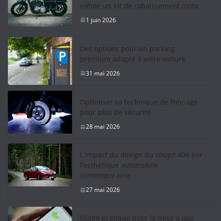
même un kit de rabaissement moto
1 juin 2026
Des options pour un parking
premium adapté à votre voiture
31 mai 2026
Optimiser sa technique de freinage
pour plus de sécurité
28 mai 2026
L’impact du design du coupé 406 sur
l’esthétique automobile
contemporaine
27 mai 2026
Guide pratique pour la mise à jour