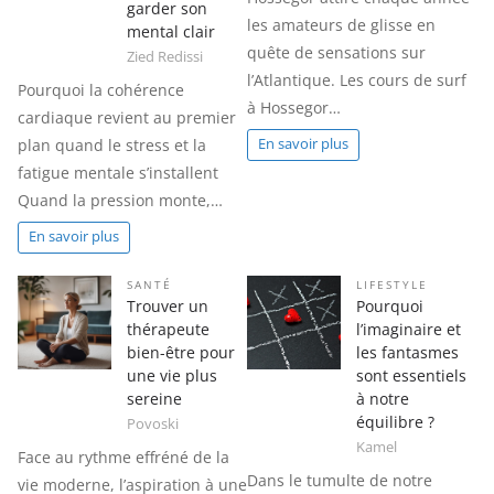
garder son
les amateurs de glisse en
mental clair
quête de sensations sur
Zied Redissi
l’Atlantique. Les cours de surf
Pourquoi la cohérence
à Hossegor…
cardiaque revient au premier
plan quand le stress et la
En savoir plus
fatigue mentale s’installent
Quand la pression monte,…
En savoir plus
SANTÉ
LIFESTYLE
Trouver un
Pourquoi
thérapeute
l’imaginaire et
bien-être pour
les fantasmes
une vie plus
sont essentiels
sereine
à notre
équilibre ?
Povoski
Kamel
Face au rythme effréné de la
Dans le tumulte de notre
vie moderne, l’aspiration à une