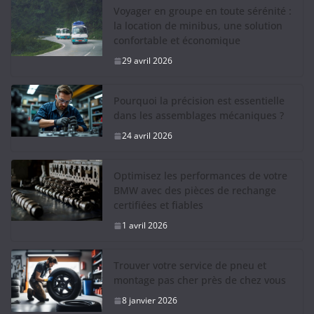
Voyager en groupe en toute sérénité :
la location de minibus, une solution
confortable et économique
29 avril 2026
Pourquoi la précision est essentielle
dans les assemblages mécaniques ?
24 avril 2026
Optimisez les performances de votre
BMW avec des pièces de rechange
certifiées et fiables
1 avril 2026
Trouver votre service de pneu et
montage pas cher près de chez vous
8 janvier 2026