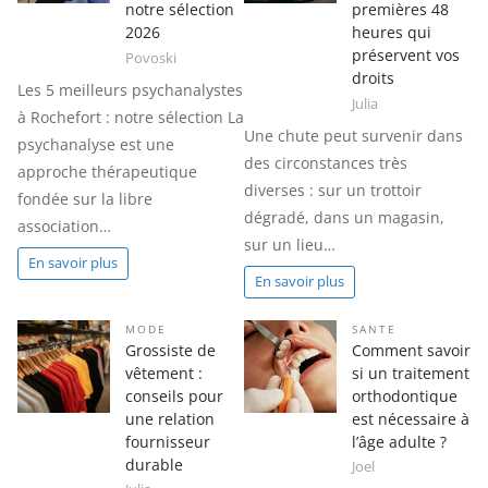
notre sélection
premières 48
2026
heures qui
préservent vos
Povoski
droits
Les 5 meilleurs psychanalystes
Julia
à Rochefort : notre sélection La
Une chute peut survenir dans
psychanalyse est une
des circonstances très
approche thérapeutique
diverses : sur un trottoir
fondée sur la libre
dégradé, dans un magasin,
association…
sur un lieu…
En savoir plus
En savoir plus
MODE
SANTE
Grossiste de
Comment savoir
vêtement :
si un traitement
conseils pour
orthodontique
une relation
est nécessaire à
fournisseur
l’âge adulte ?
durable
Joel