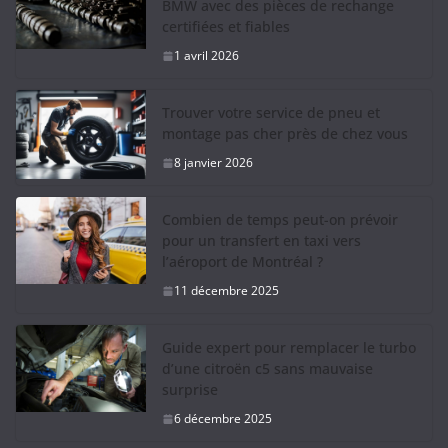
BMW avec des pièces de rechange
certifiées et fiables
1 avril 2026
Trouver votre service de pneu et
montage pas cher près de chez vous
8 janvier 2026
Combien de temps peut-on prévoir
pour un transfert en taxi vers
l’aéroport de Montréal ?
11 décembre 2025
Guide expert pour remplacer le turbo
d’une citroën c5 sans mauvaise
surprise
6 décembre 2025