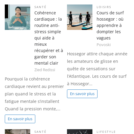
SANTÉ
LOISIRS
Cohérence
Cours de surf
cardiaque : la
hossegor : où
routine anti-
apprendre à
stress simple
dompter les
qui aide à
vagues
mieux
Povoski
récupérer et à
Hossegor attire chaque année
garder son
les amateurs de glisse en
mental clair
quête de sensations sur
Zied Redissi
l’Atlantique. Les cours de surf
Pourquoi la cohérence
à Hossegor…
cardiaque revient au premier
plan quand le stress et la
En savoir plus
fatigue mentale s’installent
Quand la pression monte,…
En savoir plus
SANTÉ
LIFESTYLE