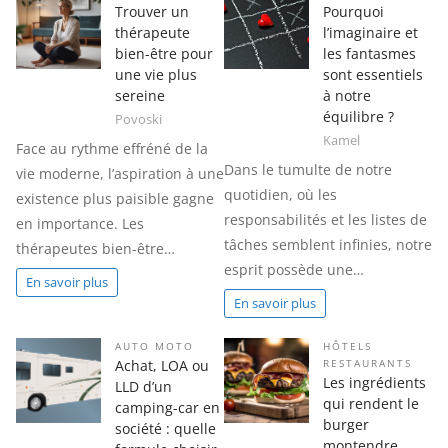
Trouver un
Pourquoi
thérapeute
l’imaginaire et
bien-être pour
les fantasmes
une vie plus
sont essentiels
sereine
à notre
équilibre ?
Povoski
Kamel
Face au rythme effréné de la
Dans le tumulte de notre
vie moderne, l’aspiration à une
quotidien, où les
existence plus paisible gagne
responsabilités et les listes de
en importance. Les
tâches semblent infinies, notre
thérapeutes bien-être…
esprit possède une…
En savoir plus
En savoir plus
AUTO MOTO
HÔTELS
Achat, LOA ou
RESTAURANTS
Les ingrédients
LLD d’un
qui rendent le
camping-car en
burger
société : quelle
montendre