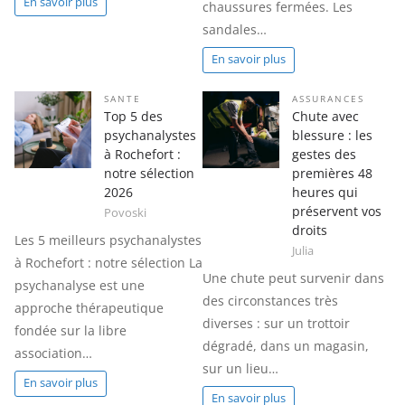
En savoir plus
chaussures fermées. Les
sandales…
En savoir plus
SANTE
ASSURANCES
Top 5 des
Chute avec
psychanalystes
blessure : les
à Rochefort :
gestes des
notre sélection
premières 48
2026
heures qui
préservent vos
Povoski
droits
Les 5 meilleurs psychanalystes
Julia
à Rochefort : notre sélection La
Une chute peut survenir dans
psychanalyse est une
des circonstances très
approche thérapeutique
diverses : sur un trottoir
fondée sur la libre
dégradé, dans un magasin,
association…
sur un lieu…
En savoir plus
En savoir plus