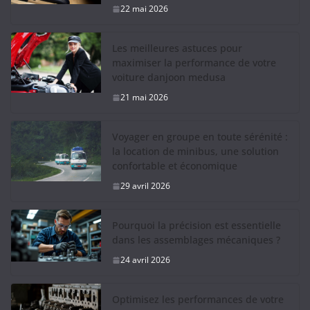
22 mai 2026
Les meilleures astuces pour
maximiser la performance de votre
voiture danjoon medusa
21 mai 2026
Voyager en groupe en toute sérénité :
la location de minibus, une solution
confortable et économique
29 avril 2026
Pourquoi la précision est essentielle
dans les assemblages mécaniques ?
24 avril 2026
Optimisez les performances de votre