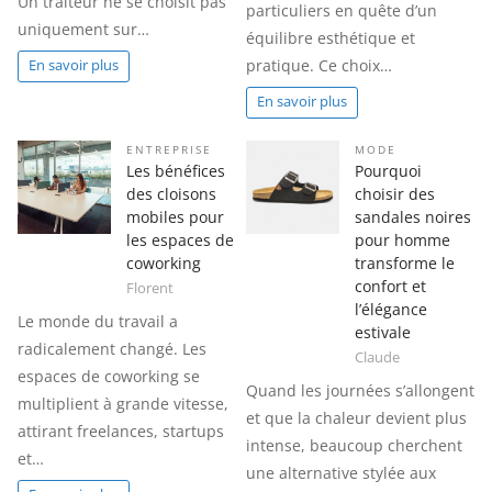
Un traiteur ne se choisit pas
particuliers en quête d’un
uniquement sur…
équilibre esthétique et
pratique. Ce choix…
En savoir plus
En savoir plus
ENTREPRISE
MODE
Les bénéfices
Pourquoi
des cloisons
choisir des
mobiles pour
sandales noires
les espaces de
pour homme
coworking
transforme le
confort et
Florent
l’élégance
Le monde du travail a
estivale
radicalement changé. Les
Claude
espaces de coworking se
Quand les journées s’allongent
multiplient à grande vitesse,
et que la chaleur devient plus
attirant freelances, startups
intense, beaucoup cherchent
et…
une alternative stylée aux