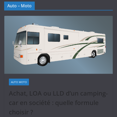
Auto – Moto
AUTO MOTO
Achat, LOA ou LLD d’un camping-
car en société : quelle formule
choisir ?