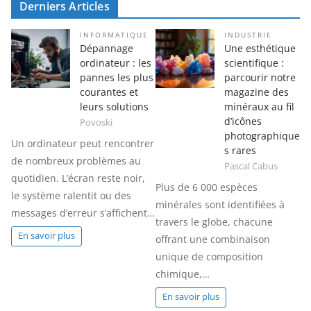
Derniers Articles
INFORMATIQUE
INDUSTRIE
Dépannage
Une esthétique
ordinateur : les
scientifique :
pannes les plus
parcourir notre
courantes et
magazine des
leurs solutions
minéraux au fil
d’icônes
Povoski
photographique
Un ordinateur peut rencontrer
s rares
de nombreux problèmes au
Pascal Cabus
quotidien. L’écran reste noir,
Plus de 6 000 espèces
le système ralentit ou des
minérales sont identifiées à
messages d’erreur s’affichent…
travers le globe, chacune
En savoir plus
offrant une combinaison
unique de composition
chimique,…
En savoir plus