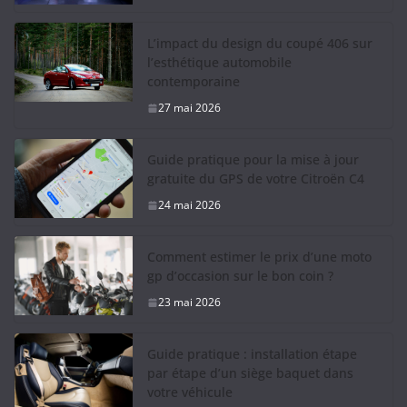
L’impact du design du coupé 406 sur
l’esthétique automobile
contemporaine
27 mai 2026
Guide pratique pour la mise à jour
gratuite du GPS de votre Citroën C4
24 mai 2026
Comment estimer le prix d’une moto
gp d’occasion sur le bon coin ?
23 mai 2026
Guide pratique : installation étape
par étape d’un siège baquet dans
votre véhicule