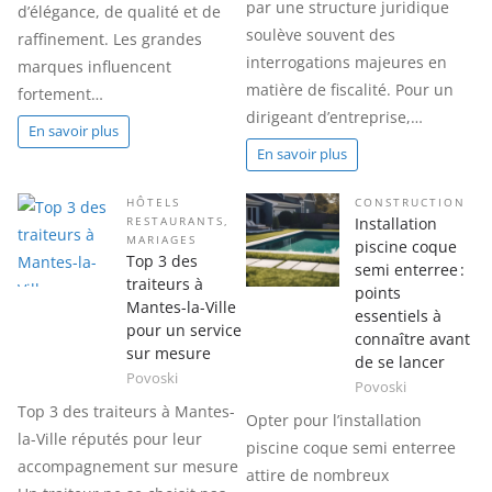
par une structure juridique
d’élégance, de qualité et de
soulève souvent des
raffinement. Les grandes
interrogations majeures en
marques influencent
matière de fiscalité. Pour un
fortement…
dirigeant d’entreprise,…
En savoir plus
En savoir plus
HÔTELS
CONSTRUCTION
Installation
RESTAURANTS
,
MARIAGES
piscine coque
Top 3 des
semi enterree :
traiteurs à
points
Mantes-la-Ville
essentiels à
pour un service
connaître avant
sur mesure
de se lancer
Povoski
Povoski
Top 3 des traiteurs à Mantes-
Opter pour l’installation
la-Ville réputés pour leur
piscine coque semi enterree
accompagnement sur mesure
attire de nombreux