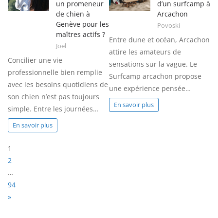
un promeneur
d’un surfcamp à
de chien à
Arcachon
Genève pour les
Povoski
maîtres actifs ?
Entre dune et océan, Arcachon
Joel
attire les amateurs de
Concilier une vie
sensations sur la vague. Le
professionnelle bien remplie
Surfcamp arcachon propose
avec les besoins quotidiens de
une expérience pensée…
son chien n’est pas toujours
En savoir plus
simple. Entre les journées…
En savoir plus
P
1
a
2
g
…
e
94
:
N
»
e