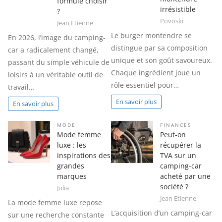
formule choisir
irrésistible
?
Povoski
Jean Etienne
Le burger montendre se
En 2026, l’image du camping-
distingue par sa composition
car a radicalement changé,
unique et son goût savoureux.
passant du simple véhicule de
Chaque ingrédient joue un
loisirs à un véritable outil de
rôle essentiel pour…
travail…
En savoir plus
En savoir plus
MODE
FINANCES
Mode femme
Peut-on
luxe : les
récupérer la
inspirations des
TVA sur un
grandes
camping-car
marques
acheté par une
société ?
Julia
Jean Etienne
La mode femme luxe repose
L’acquisition d’un camping-car
sur une recherche constante