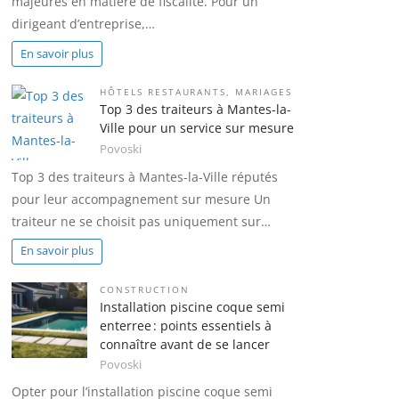
majeures en matière de fiscalité. Pour un
dirigeant d’entreprise,…
En savoir plus
HÔTELS RESTAURANTS
,
MARIAGES
Top 3 des traiteurs à Mantes-la-
Ville pour un service sur mesure
Povoski
Top 3 des traiteurs à Mantes-la-Ville réputés
pour leur accompagnement sur mesure Un
traiteur ne se choisit pas uniquement sur…
En savoir plus
CONSTRUCTION
Installation piscine coque semi
enterree : points essentiels à
connaître avant de se lancer
Povoski
Opter pour l’installation piscine coque semi