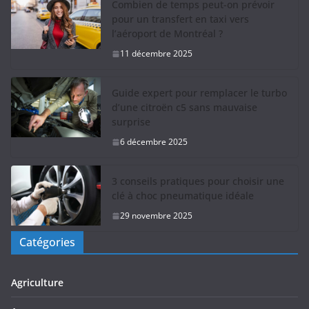
Combien de temps peut-on prévoir
pour un transfert en taxi vers
l’aéroport de Montréal ?
11 décembre 2025
Guide expert pour remplacer le turbo
d’une citroën c5 sans mauvaise
surprise
6 décembre 2025
3 conseils pratiques pour choisir une
clé à choc pneumatique idéale
29 novembre 2025
Catégories
Agriculture