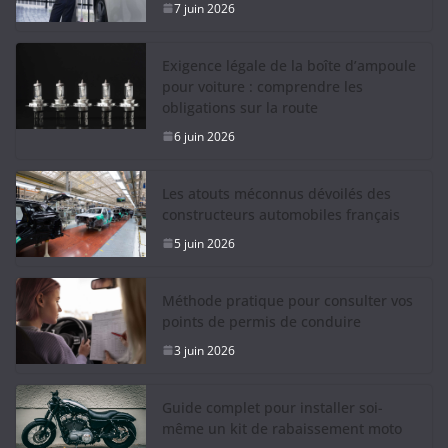
7 juin 2026
Exigence légale de la boîte d’ampoule
pour voiture : comprendre les
obligations sur la route
6 juin 2026
Les atouts méconnus dévoilés des
constructeurs automobiles français
5 juin 2026
Méthode pratique pour consulter vos
points de permis de conduire
3 juin 2026
Guide complet pour installer soi-
même un kit de rabaissement moto