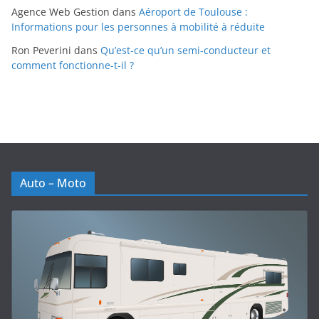
Agence Web Gestion
dans
Aéroport de Toulouse :
Informations pour les personnes à mobilité à réduite
Ron Peverini
dans
Qu’est-ce qu’un semi-conducteur et
comment fonctionne-t-il ?
Auto – Moto