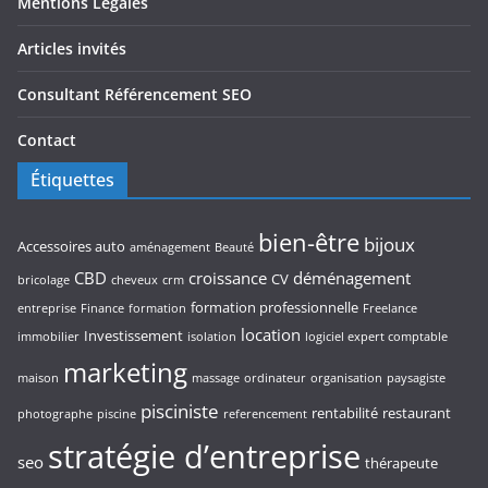
Mentions Légales
Articles invités
Consultant Référencement SEO
Contact
Étiquettes
bien-être
bijoux
Accessoires auto
aménagement
Beauté
CBD
croissance
déménagement
CV
bricolage
cheveux
crm
formation professionnelle
entreprise
Finance
formation
Freelance
location
Investissement
immobilier
isolation
logiciel expert comptable
marketing
maison
massage
ordinateur
organisation
paysagiste
pisciniste
rentabilité
restaurant
photographe
piscine
referencement
stratégie d’entreprise
seo
thérapeute