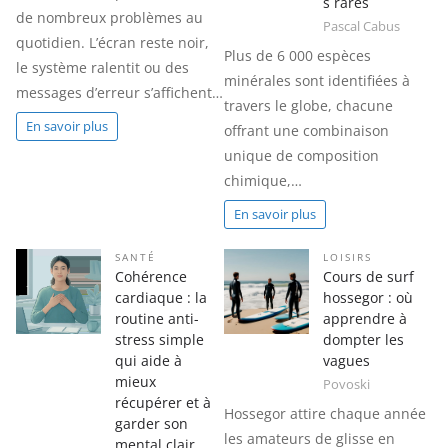
s rares
de nombreux problèmes au
Pascal Cabus
quotidien. L’écran reste noir,
Plus de 6 000 espèces
le système ralentit ou des
minérales sont identifiées à
messages d’erreur s’affichent…
travers le globe, chacune
En savoir plus
offrant une combinaison
unique de composition
chimique,…
En savoir plus
SANTÉ
LOISIRS
Cohérence
Cours de surf
cardiaque : la
hossegor : où
routine anti-
apprendre à
stress simple
dompter les
qui aide à
vagues
mieux
Povoski
récupérer et à
Hossegor attire chaque année
garder son
les amateurs de glisse en
mental clair