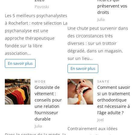
préservent vos
Povoski
droits
Les 5 meilleurs psychanalystes
Julia
à Rochefort : notre sélection La
Une chute peut survenir dans
psychanalyse est une
des circonstances très
approche thérapeutique
diverses : sur un trottoir
fondée sur la libre
dégradé, dans un magasin,
association…
sur un lieu…
En savoir plus
En savoir plus
MODE
SANTE
Grossiste de
Comment savoir
vêtement :
si un traitement
conseils pour
orthodontique
une relation
est nécessaire à
fournisseur
l’âge adulte ?
durable
Joel
Julia
Contrairement aux idées
Dans le secteur de la mode, la