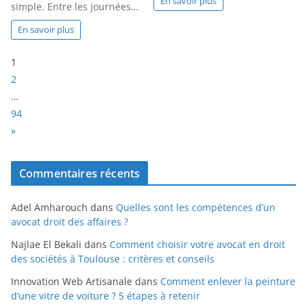
En savoir plus
simple. Entre les journées…
En savoir plus
P
1
a
2
g
…
e
94
:
N
»
e
x
Commentaires récents
t
Adel Amharouch
dans
Quelles sont les compétences d’un
avocat droit des affaires ?
Najlae El Bekali
dans
Comment choisir votre avocat en droit
des sociétés à Toulouse : critères et conseils
Innovation Web Artisanale
dans
Comment enlever la peinture
d’une vitre de voiture ? 5 étapes à retenir