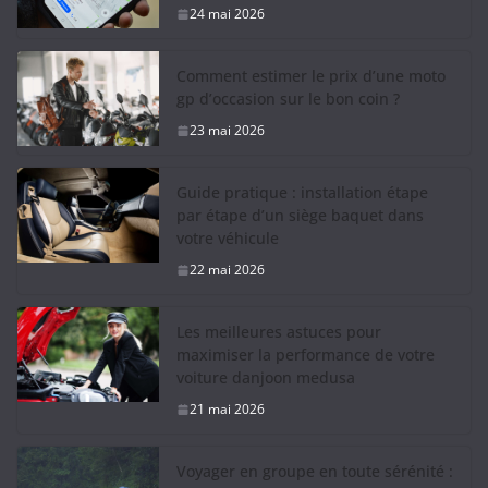
24 mai 2026
Comment estimer le prix d’une moto
gp d’occasion sur le bon coin ?
23 mai 2026
Guide pratique : installation étape
par étape d’un siège baquet dans
votre véhicule
22 mai 2026
Les meilleures astuces pour
maximiser la performance de votre
voiture danjoon medusa
21 mai 2026
Voyager en groupe en toute sérénité :