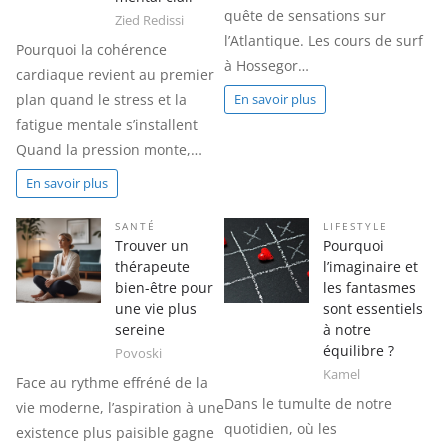
quête de sensations sur
Zied Redissi
l’Atlantique. Les cours de surf
Pourquoi la cohérence
à Hossegor…
cardiaque revient au premier
plan quand le stress et la
En savoir plus
fatigue mentale s’installent
Quand la pression monte,…
En savoir plus
SANTÉ
LIFESTYLE
Trouver un
Pourquoi
thérapeute
l’imaginaire et
bien-être pour
les fantasmes
une vie plus
sont essentiels
sereine
à notre
équilibre ?
Povoski
Kamel
Face au rythme effréné de la
Dans le tumulte de notre
vie moderne, l’aspiration à une
quotidien, où les
existence plus paisible gagne