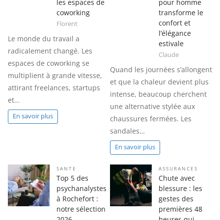
les espaces de
pour homme
coworking
transforme le
confort et
Florent
l’élégance
Le monde du travail a
estivale
radicalement changé. Les
Claude
espaces de coworking se
Quand les journées s’allongent
multiplient à grande vitesse,
et que la chaleur devient plus
attirant freelances, startups
intense, beaucoup cherchent
et…
une alternative stylée aux
En savoir plus
chaussures fermées. Les
sandales…
En savoir plus
SANTE
ASSURANCES
Top 5 des
Chute avec
psychanalystes
blessure : les
à Rochefort :
gestes des
notre sélection
premières 48
2026
heures qui