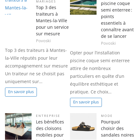
MARIAGES
piscine coque
Top 3 des
semi enterree :
traiteurs à
points
Mantes-la-Ville
essentiels à
pour un service
connaître avant
sur mesure
de se lancer
Povoski
Povoski
Top 3 des traiteurs à Mantes-
Opter pour l’installation
la-Ville réputés pour leur
piscine coque semi enterree
accompagnement sur mesure
attire de nombreux
Un traiteur ne se choisit pas
particuliers en quête d’un
uniquement sur…
équilibre esthétique et
pratique. Ce choix…
En savoir plus
En savoir plus
ENTREPRISE
MODE
Les bénéfices
Pourquoi
des cloisons
choisir des
mobiles pour
sandales noires