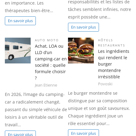
responsabilités et les listes de
en importance. Les
tâches semblent infinies, notre
thérapeutes bien-être…
esprit possède une…
En savoir plus
En savoir plus
AUTO MOTO
HÔTELS
Achat, LOA ou
RESTAURANTS
Les ingrédients
LLD d’un
qui rendent le
camping-car en
burger
société : quelle
montendre
formule choisir
irrésistible
?
Povoski
Jean Etienne
Le burger montendre se
En 2026, l’image du camping-
distingue par sa composition
car a radicalement changé,
unique et son goût savoureux.
passant du simple véhicule de
Chaque ingrédient joue un
loisirs à un véritable outil de
rôle essentiel pour…
travail…
En savoir plus
En savoir plus