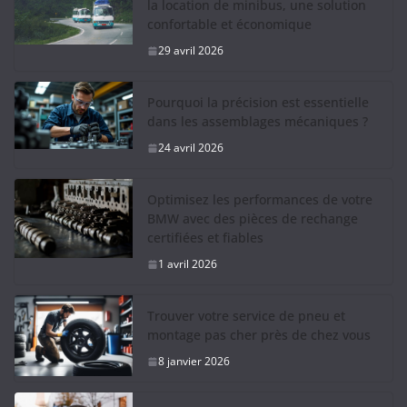
la location de minibus, une solution
confortable et économique
29 avril 2026
Pourquoi la précision est essentielle
dans les assemblages mécaniques ?
24 avril 2026
Optimisez les performances de votre
BMW avec des pièces de rechange
certifiées et fiables
1 avril 2026
Trouver votre service de pneu et
montage pas cher près de chez vous
8 janvier 2026