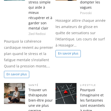
stress simple
dompter les
qui aide à
vagues
mieux
Povoski
récupérer et à
Hossegor attire chaque année
garder son
les amateurs de glisse en
mental clair
quête de sensations sur
Zied Redissi
l’Atlantique. Les cours de surf
Pourquoi la cohérence
à Hossegor…
cardiaque revient au premier
plan quand le stress et la
En savoir plus
fatigue mentale s’installent
Quand la pression monte,…
En savoir plus
SANTÉ
LIFESTYLE
Trouver un
Pourquoi
thérapeute
l’imaginaire et
bien-être pour
les fantasmes
une vie plus
sont essentiels
sereine
à notre