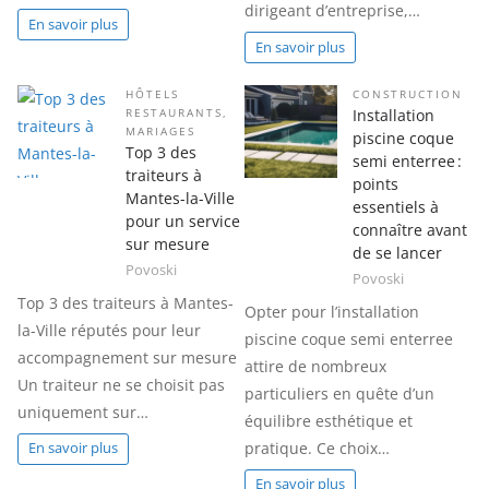
dirigeant d’entreprise,…
En savoir plus
En savoir plus
HÔTELS
CONSTRUCTION
Installation
RESTAURANTS
,
MARIAGES
piscine coque
Top 3 des
semi enterree :
traiteurs à
points
Mantes-la-Ville
essentiels à
pour un service
connaître avant
sur mesure
de se lancer
Povoski
Povoski
Top 3 des traiteurs à Mantes-
Opter pour l’installation
la-Ville réputés pour leur
piscine coque semi enterree
accompagnement sur mesure
attire de nombreux
Un traiteur ne se choisit pas
particuliers en quête d’un
uniquement sur…
équilibre esthétique et
pratique. Ce choix…
En savoir plus
En savoir plus