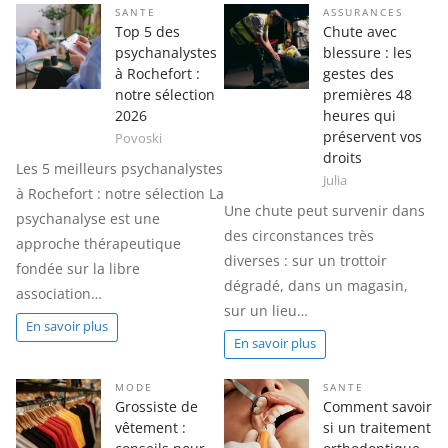
SANTE
ASSURANCES
Top 5 des
Chute avec
psychanalystes
blessure : les
à Rochefort :
gestes des
notre sélection
premières 48
2026
heures qui
préservent vos
Povoski
droits
Les 5 meilleurs psychanalystes
Julia
à Rochefort : notre sélection La
Une chute peut survenir dans
psychanalyse est une
des circonstances très
approche thérapeutique
diverses : sur un trottoir
fondée sur la libre
dégradé, dans un magasin,
association…
sur un lieu…
En savoir plus
En savoir plus
MODE
SANTE
Grossiste de
Comment savoir
vêtement :
si un traitement