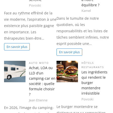
équilibre ?
Povoski
Kamel
Face au rythme effréné de la
Dans le tumulte de notre
vie moderne, l’aspiration à une
quotidien, où les
existence plus paisible gagne
responsabilités et les listes de
en importance. Les
tâches semblent infinies, notre
thérapeutes bien-être…
esprit possède une…
En savoir plus
En savoir plus
AUTO MOTO
HÔTELS
Achat, LOA ou
RESTAURANTS
Les ingrédients
LLD d’un
qui rendent le
camping-car en
burger
société : quelle
montendre
formule choisir
irrésistible
?
Povoski
Jean Etienne
Le burger montendre se
En 2026, l’image du camping-
distingue par sa composition