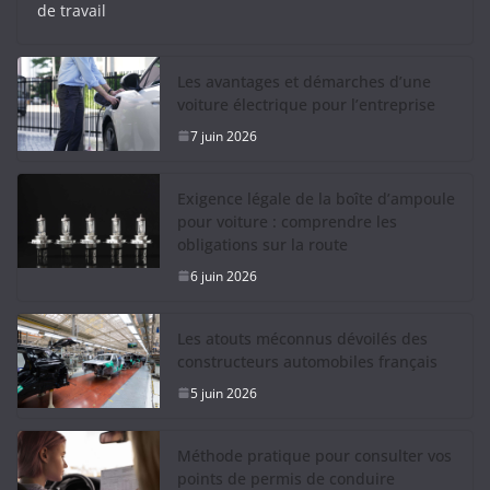
de travail
Les avantages et démarches d’une
voiture électrique pour l’entreprise
7 juin 2026
Exigence légale de la boîte d’ampoule
pour voiture : comprendre les
obligations sur la route
6 juin 2026
Les atouts méconnus dévoilés des
constructeurs automobiles français
5 juin 2026
Méthode pratique pour consulter vos
points de permis de conduire