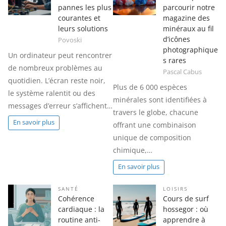
pannes les plus
parcourir notre
courantes et
magazine des
leurs solutions
minéraux au fil
d’icônes
Povoski
photographique
Un ordinateur peut rencontrer
s rares
de nombreux problèmes au
Pascal Cabus
quotidien. L’écran reste noir,
Plus de 6 000 espèces
le système ralentit ou des
minérales sont identifiées à
messages d’erreur s’affichent…
travers le globe, chacune
En savoir plus
offrant une combinaison
unique de composition
chimique,…
En savoir plus
SANTÉ
LOISIRS
Cohérence
Cours de surf
cardiaque : la
hossegor : où
routine anti-
apprendre à