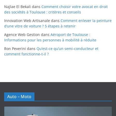
Najlae El Bekali
dans
Comment choisir votre avocat en droit
des sociétés à Toulouse : critères et conseils
Innovation Web Artisanale
dans
Comment enlever la peinture
d’une vitre de voiture ? 5 étapes à retenir
Agence Web Gestion
dans
Aéroport de Toulouse :
Informations pour les personnes à mobilité à réduite
Ron Peverini
dans
Qu’est-ce qu’un semi-conducteur et
comment fonctionne-t-il ?
Auto – Moto