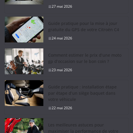
27 mai 2026
Guide pratique pour la mise à jour
gratuite du GPS de votre Citroën C4
24 mai 2026
Comment estimer le prix d’une moto
gp d’occasion sur le bon coin ?
23 mai 2026
Guide pratique : installation étape
par étape d’un siège baquet dans
votre véhicule
22 mai 2026
Les meilleures astuces pour
maximiser la performance de votre