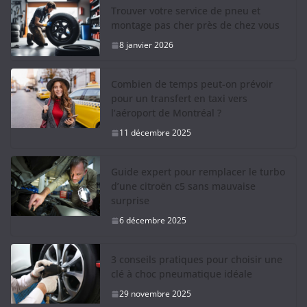
Trouver votre service de pneu et
montage pas cher près de chez vous
8 janvier 2026
Combien de temps peut-on prévoir
pour un transfert en taxi vers
l’aéroport de Montréal ?
11 décembre 2025
Guide expert pour remplacer le turbo
d’une citroën c5 sans mauvaise
surprise
6 décembre 2025
3 conseils pratiques pour choisir une
clé à choc pneumatique idéale
29 novembre 2025