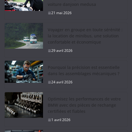
voiture danjoon medusa
21 mai 2026
Voyager en groupe en toute sérénité :
la location de minibus, une solution
confortable et économique
29 avril 2026
Pourquoi la précision est essentielle
dans les assemblages mécaniques ?
24 avril 2026
Optimisez les performances de votre
BMW avec des pièces de rechange
certifiées et fiables
1 avril 2026