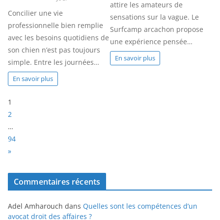
attire les amateurs de
Concilier une vie
sensations sur la vague. Le
professionnelle bien remplie
Surfcamp arcachon propose
avec les besoins quotidiens de
une expérience pensée…
son chien n’est pas toujours
En savoir plus
simple. Entre les journées…
En savoir plus
P
1
a
2
g
…
e
94
:
N
»
e
x
Commentaires récents
t
Adel Amharouch
dans
Quelles sont les compétences d’un
avocat droit des affaires ?