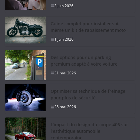
3 juin 2026
Guide complet pour installer soi-
même un kit de rabaissement moto
1 juin 2026
Des options pour un parking
premium adapté à votre voiture
31 mai 2026
Optimiser sa technique de freinage
pour plus de sécurité
28 mai 2026
L’impact du design du coupé 406 sur
l’esthétique automobile
contemporaine