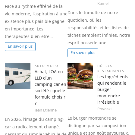
Kamel
Face au rythme effréné de la
Dans le tumulte de notre
vie moderne, l’aspiration à une
quotidien, où les
existence plus paisible gagne
responsabilités et les listes de
en importance. Les
tâches semblent infinies, notre
thérapeutes bien-être…
esprit possède une…
En savoir plus
En savoir plus
AUTO MOTO
HÔTELS
Achat, LOA ou
RESTAURANTS
Les ingrédients
LLD d’un
qui rendent le
camping-car en
burger
société : quelle
montendre
formule choisir
irrésistible
?
Povoski
Jean Etienne
Le burger montendre se
En 2026, l’image du camping-
distingue par sa composition
car a radicalement changé,
unique et son goût savoureux.
passant du simple véhicule de