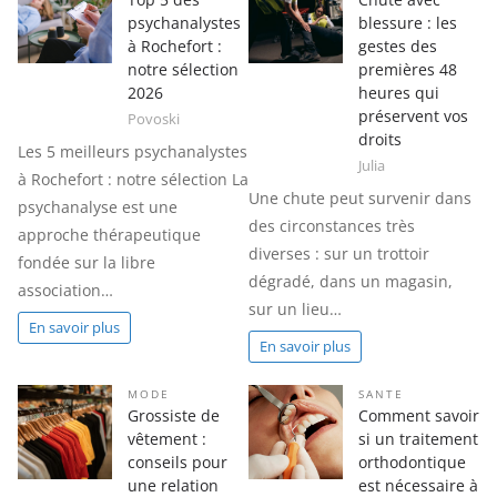
psychanalystes
blessure : les
à Rochefort :
gestes des
notre sélection
premières 48
2026
heures qui
préservent vos
Povoski
droits
Les 5 meilleurs psychanalystes
Julia
à Rochefort : notre sélection La
Une chute peut survenir dans
psychanalyse est une
des circonstances très
approche thérapeutique
diverses : sur un trottoir
fondée sur la libre
dégradé, dans un magasin,
association…
sur un lieu…
En savoir plus
En savoir plus
MODE
SANTE
Grossiste de
Comment savoir
vêtement :
si un traitement
conseils pour
orthodontique
une relation
est nécessaire à