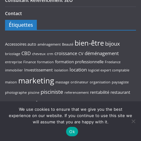
Consultant Référencement SEO
Contact
Étiquettes
bien-être
bijoux
Accessoires auto
aménagement
Beauté
CBD
croissance
déménagement
CV
bricolage
cheveux
crm
formation professionnelle
entreprise
Finance
formation
Freelance
location
Investissement
immobilier
isolation
logiciel expert comptable
marketing
maison
massage
ordinateur
organisation
paysagiste
pisciniste
rentabilité
restaurant
photographe
piscine
referencement
stratégie d’entreprise
seo
thérapeute
We use cookies to ensure that we give you the best
experience on our website. If you continue to use this site we
voyage
voiture
transport
trésorerie
voyage au Cambodge
trading
will assume that you are happy with it.
voyage Cambodge
voyance
Ok