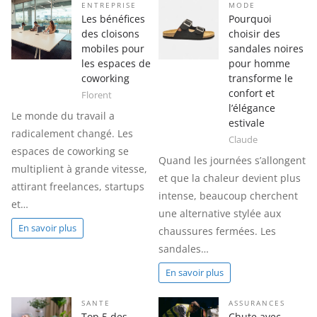
ENTREPRISE
MODE
Les bénéfices
Pourquoi
des cloisons
choisir des
mobiles pour
sandales noires
les espaces de
pour homme
coworking
transforme le
confort et
Florent
l’élégance
Le monde du travail a
estivale
radicalement changé. Les
Claude
espaces de coworking se
Quand les journées s’allongent
multiplient à grande vitesse,
et que la chaleur devient plus
attirant freelances, startups
intense, beaucoup cherchent
et…
une alternative stylée aux
En savoir plus
chaussures fermées. Les
sandales…
En savoir plus
SANTE
ASSURANCES
Top 5 des
Chute avec