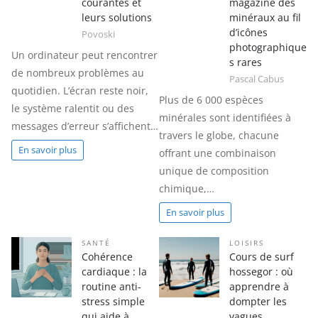
courantes et
magazine des
leurs solutions
minéraux au fil
d’icônes
Povoski
photographique
Un ordinateur peut rencontrer
s rares
de nombreux problèmes au
Pascal Cabus
quotidien. L’écran reste noir,
Plus de 6 000 espèces
le système ralentit ou des
minérales sont identifiées à
messages d’erreur s’affichent…
travers le globe, chacune
En savoir plus
offrant une combinaison
unique de composition
chimique,…
En savoir plus
SANTÉ
LOISIRS
Cohérence
Cours de surf
cardiaque : la
hossegor : où
routine anti-
apprendre à
stress simple
dompter les
qui aide à
vagues