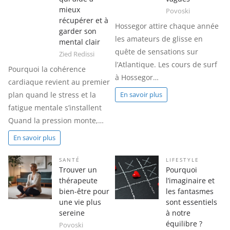
mieux
Povoski
récupérer et à
Hossegor attire chaque année
garder son
les amateurs de glisse en
mental clair
quête de sensations sur
Zied Redissi
l’Atlantique. Les cours de surf
Pourquoi la cohérence
à Hossegor…
cardiaque revient au premier
plan quand le stress et la
En savoir plus
fatigue mentale s’installent
Quand la pression monte,…
En savoir plus
SANTÉ
LIFESTYLE
Trouver un
Pourquoi
thérapeute
l’imaginaire et
bien-être pour
les fantasmes
une vie plus
sont essentiels
sereine
à notre
équilibre ?
Povoski