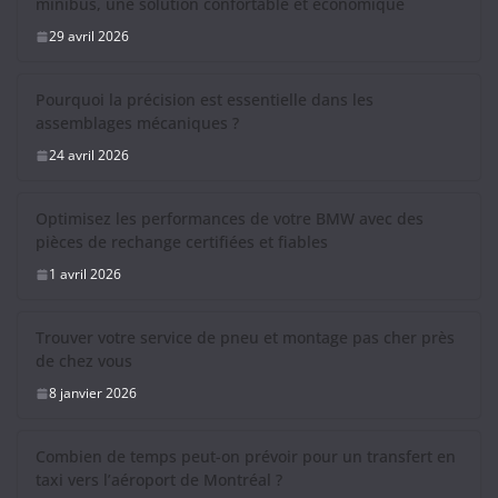
minibus, une solution confortable et économique
29 avril 2026
Pourquoi la précision est essentielle dans les
assemblages mécaniques ?
24 avril 2026
Optimisez les performances de votre BMW avec des
pièces de rechange certifiées et fiables
1 avril 2026
Trouver votre service de pneu et montage pas cher près
de chez vous
8 janvier 2026
Combien de temps peut-on prévoir pour un transfert en
taxi vers l’aéroport de Montréal ?