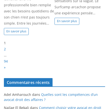
sensations sur la vague. Le
professionnelle bien remplie
Surfcamp arcachon propose
avec les besoins quotidiens de
une expérience pensée…
son chien n’est pas toujours
En savoir plus
simple. Entre les journées…
En savoir plus
P
1
a
2
g
…
e
94
:
N
»
e
x
Commentaires récents
t
Adel Amharouch
dans
Quelles sont les compétences d’un
avocat droit des affaires ?
Najlae El Bekali
dans
Comment choisir votre avocat en droit