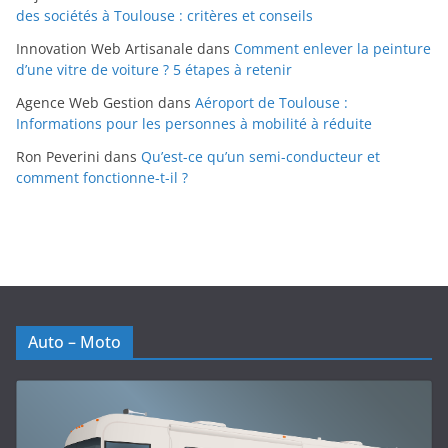
des sociétés à Toulouse : critères et conseils
Innovation Web Artisanale
dans
Comment enlever la peinture
d’une vitre de voiture ? 5 étapes à retenir
Agence Web Gestion
dans
Aéroport de Toulouse :
Informations pour les personnes à mobilité à réduite
Ron Peverini
dans
Qu’est-ce qu’un semi-conducteur et
comment fonctionne-t-il ?
Auto – Moto