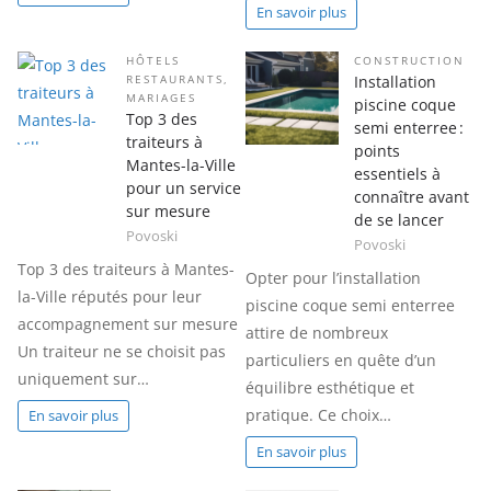
En savoir plus
HÔTELS
CONSTRUCTION
Installation
RESTAURANTS
,
MARIAGES
piscine coque
Top 3 des
semi enterree :
traiteurs à
points
Mantes-la-Ville
essentiels à
pour un service
connaître avant
sur mesure
de se lancer
Povoski
Povoski
Top 3 des traiteurs à Mantes-
Opter pour l’installation
la-Ville réputés pour leur
piscine coque semi enterree
accompagnement sur mesure
attire de nombreux
Un traiteur ne se choisit pas
particuliers en quête d’un
uniquement sur…
équilibre esthétique et
pratique. Ce choix…
En savoir plus
En savoir plus