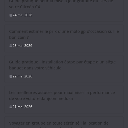
Guide pratique pour la mise à jour gratuite du GPS de
votre Citroën C4
24 mai 2026
Comment estimer le prix d’une moto gp d’occasion sur le
bon coin ?
23 mai 2026
Guide pratique : installation étape par étape d’un siège
baquet dans votre véhicule
22 mai 2026
Les meilleures astuces pour maximiser la performance
de votre voiture danjoon medusa
21 mai 2026
Voyager en groupe en toute sérénité : la location de