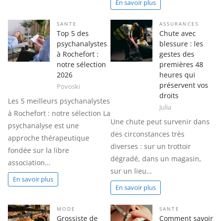
En savoir plus
SANTE
ASSURANCES
Top 5 des
Chute avec
psychanalystes
blessure : les
à Rochefort :
gestes des
notre sélection
premières 48
2026
heures qui
préservent vos
Povoski
droits
Les 5 meilleurs psychanalystes
Julia
à Rochefort : notre sélection La
Une chute peut survenir dans
psychanalyse est une
des circonstances très
approche thérapeutique
diverses : sur un trottoir
fondée sur la libre
dégradé, dans un magasin,
association…
sur un lieu…
En savoir plus
En savoir plus
MODE
SANTE
Grossiste de
Comment savoir