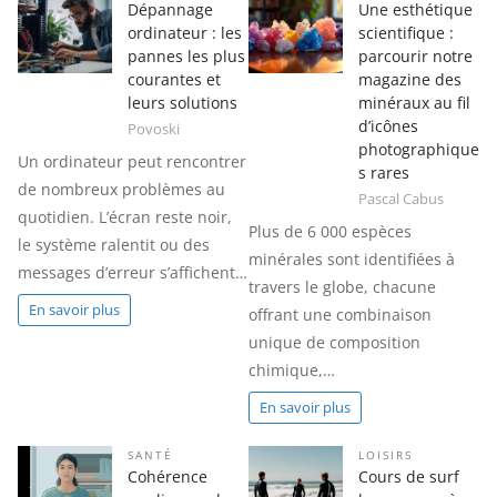
Dépannage
Une esthétique
ordinateur : les
scientifique :
pannes les plus
parcourir notre
courantes et
magazine des
leurs solutions
minéraux au fil
d’icônes
Povoski
photographique
Un ordinateur peut rencontrer
s rares
de nombreux problèmes au
Pascal Cabus
quotidien. L’écran reste noir,
Plus de 6 000 espèces
le système ralentit ou des
minérales sont identifiées à
messages d’erreur s’affichent…
travers le globe, chacune
En savoir plus
offrant une combinaison
unique de composition
chimique,…
En savoir plus
SANTÉ
LOISIRS
Cohérence
Cours de surf