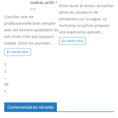
maîtres actifs ?
Entre dune et océan, Arcachon
Joel
attire les amateurs de
Concilier une vie
sensations sur la vague. Le
professionnelle bien remplie
Surfcamp arcachon propose
avec les besoins quotidiens de
une expérience pensée…
son chien n’est pas toujours
En savoir plus
simple. Entre les journées…
En savoir plus
P
1
a
2
g
…
e
94
:
N
»
e
x
Commentaires récents
t