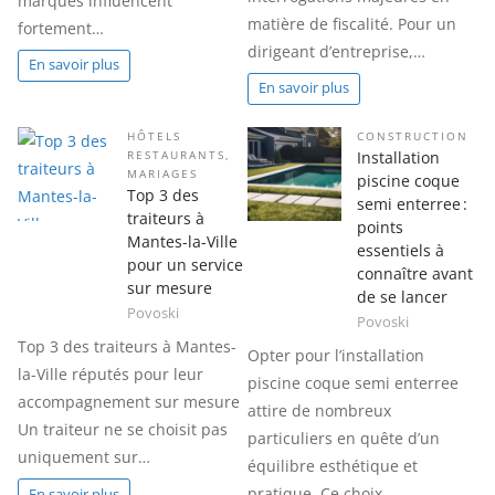
marques influencent
matière de fiscalité. Pour un
fortement…
dirigeant d’entreprise,…
En savoir plus
En savoir plus
HÔTELS
CONSTRUCTION
Installation
RESTAURANTS
,
MARIAGES
piscine coque
Top 3 des
semi enterree :
traiteurs à
points
Mantes-la-Ville
essentiels à
pour un service
connaître avant
sur mesure
de se lancer
Povoski
Povoski
Top 3 des traiteurs à Mantes-
Opter pour l’installation
la-Ville réputés pour leur
piscine coque semi enterree
accompagnement sur mesure
attire de nombreux
Un traiteur ne se choisit pas
particuliers en quête d’un
uniquement sur…
équilibre esthétique et
pratique. Ce choix…
En savoir plus