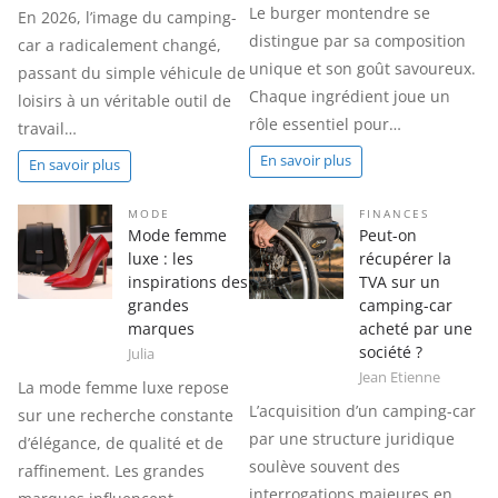
Le burger montendre se
En 2026, l’image du camping-
distingue par sa composition
car a radicalement changé,
unique et son goût savoureux.
passant du simple véhicule de
Chaque ingrédient joue un
loisirs à un véritable outil de
rôle essentiel pour…
travail…
En savoir plus
En savoir plus
MODE
FINANCES
Mode femme
Peut-on
luxe : les
récupérer la
inspirations des
TVA sur un
grandes
camping-car
marques
acheté par une
société ?
Julia
Jean Etienne
La mode femme luxe repose
L’acquisition d’un camping-car
sur une recherche constante
par une structure juridique
d’élégance, de qualité et de
soulève souvent des
raffinement. Les grandes
interrogations majeures en