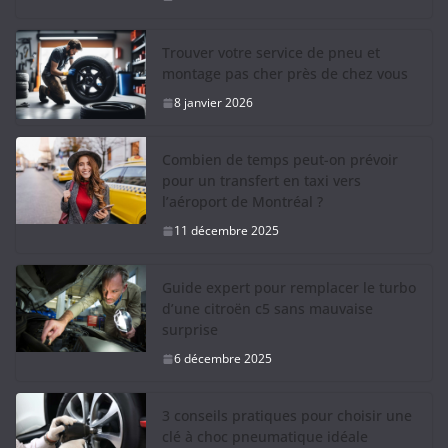
Trouver votre service de pneu et
montage pas cher près de chez vous
8 janvier 2026
Combien de temps peut-on prévoir
pour un transfert en taxi vers
l’aéroport de Montréal ?
11 décembre 2025
Guide expert pour remplacer le turbo
d’une citroën c5 sans mauvaise
surprise
6 décembre 2025
3 conseils pratiques pour choisir une
clé à choc pneumatique idéale