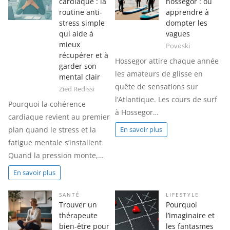
cardiaque : la
hossegor : où
routine anti-
apprendre à
stress simple
dompter les
qui aide à
vagues
mieux
Povoski
récupérer et à
Hossegor attire chaque année
garder son
les amateurs de glisse en
mental clair
quête de sensations sur
Zied Redissi
l’Atlantique. Les cours de surf
Pourquoi la cohérence
à Hossegor…
cardiaque revient au premier
plan quand le stress et la
En savoir plus
fatigue mentale s’installent
Quand la pression monte,…
En savoir plus
SANTÉ
LIFESTYLE
Trouver un
Pourquoi
thérapeute
l’imaginaire et
bien-être pour
les fantasmes