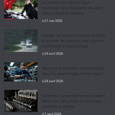
Les meilleures astuces pour
maximiser la performance de votre
voiture danjoon medusa
21 mai 2026
Voyager en groupe en toute sérénité :
la location de minibus, une solution
confortable et économique
29 avril 2026
Pourquoi la précision est essentielle
dans les assemblages mécaniques ?
24 avril 2026
Optimisez les performances de votre
BMW avec des pièces de rechange
certifiées et fiables
1 avril 2026