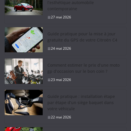
l’esthétique automobile
contemporaine
27 mai 2026
Guide pratique pour la mise à jour
gratuite du GPS de votre Citroën C4
24 mai 2026
Comment estimer le prix d’une moto
gp d’occasion sur le bon coin ?
23 mai 2026
Guide pratique : installation étape
par étape d’un siège baquet dans
votre véhicule
22 mai 2026