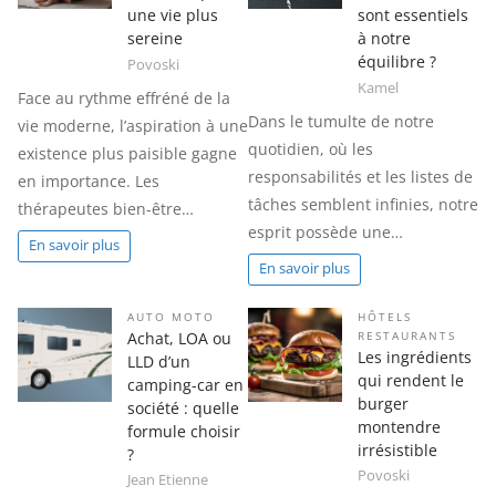
une vie plus
sont essentiels
sereine
à notre
équilibre ?
Povoski
Kamel
Face au rythme effréné de la
Dans le tumulte de notre
vie moderne, l’aspiration à une
quotidien, où les
existence plus paisible gagne
responsabilités et les listes de
en importance. Les
tâches semblent infinies, notre
thérapeutes bien-être…
esprit possède une…
En savoir plus
En savoir plus
AUTO MOTO
HÔTELS
Achat, LOA ou
RESTAURANTS
Les ingrédients
LLD d’un
qui rendent le
camping-car en
burger
société : quelle
montendre
formule choisir
irrésistible
?
Povoski
Jean Etienne