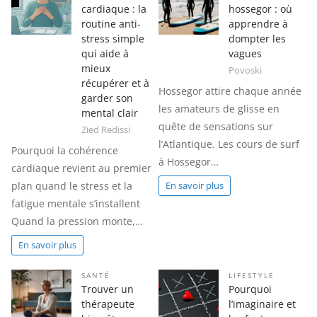
cardiaque : la
hossegor : où
routine anti-
apprendre à
stress simple
dompter les
qui aide à
vagues
mieux
Povoski
récupérer et à
Hossegor attire chaque année
garder son
les amateurs de glisse en
mental clair
quête de sensations sur
Zied Redissi
l’Atlantique. Les cours de surf
Pourquoi la cohérence
à Hossegor…
cardiaque revient au premier
plan quand le stress et la
En savoir plus
fatigue mentale s’installent
Quand la pression monte,…
En savoir plus
SANTÉ
LIFESTYLE
Trouver un
Pourquoi
thérapeute
l’imaginaire et