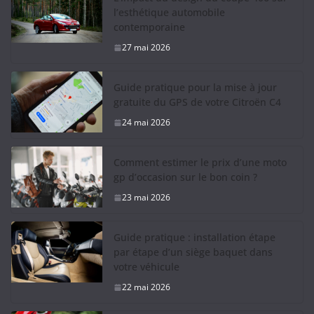
l’esthétique automobile
contemporaine
27 mai 2026
Guide pratique pour la mise à jour
gratuite du GPS de votre Citroën C4
24 mai 2026
Comment estimer le prix d’une moto
gp d’occasion sur le bon coin ?
23 mai 2026
Guide pratique : installation étape
par étape d’un siège baquet dans
votre véhicule
22 mai 2026