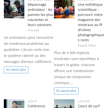
Dépannage
Une esthétique
ordinateur : les
scientifique :
pannes les plus
parcourir notre
courantes et
magazine des
leurs solutions
minéraux au fil
d’icônes
Povoski
photographique
Un ordinateur peut rencontrer
s rares
de nombreux problèmes au
Pascal Cabus
quotidien. L’écran reste noir,
Plus de 6 000 espèces
le système ralentit ou des
minérales sont identifiées à
messages d’erreur s’affichent…
travers le globe, chacune
En savoir plus
offrant une combinaison
unique de composition
chimique,…
En savoir plus
SANTÉ
LOISIRS
Cohérence
Cours de surf