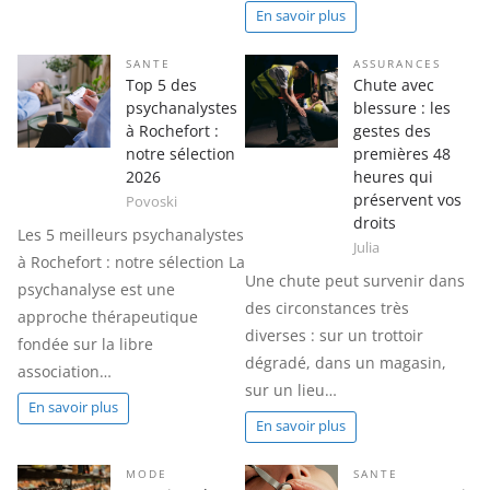
En savoir plus
SANTE
ASSURANCES
Top 5 des
Chute avec
psychanalystes
blessure : les
à Rochefort :
gestes des
notre sélection
premières 48
2026
heures qui
préservent vos
Povoski
droits
Les 5 meilleurs psychanalystes
Julia
à Rochefort : notre sélection La
Une chute peut survenir dans
psychanalyse est une
des circonstances très
approche thérapeutique
diverses : sur un trottoir
fondée sur la libre
dégradé, dans un magasin,
association…
sur un lieu…
En savoir plus
En savoir plus
MODE
SANTE