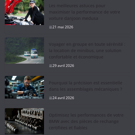
Les meilleures astuces pour
maximiser la performance de votre
voiture danjoon medusa
21 mai 2026
Voyager en groupe en toute sérénité :
la location de minibus, une solution
confortable et économique
29 avril 2026
Pourquoi la précision est essentielle
dans les assemblages mécaniques ?
24 avril 2026
Optimisez les performances de votre
BMW avec des pièces de rechange
certifiées et fiables