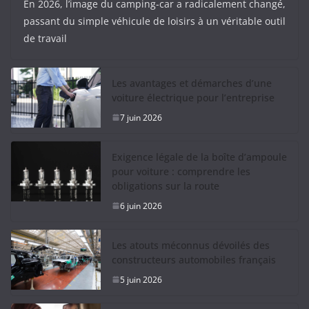
En 2026, l’image du camping-car a radicalement changé,
passant du simple véhicule de loisirs à un véritable outil
de travail
Les avantages et démarches d’une
voiture électrique pour l’entreprise
7 juin 2026
Exigence légale de la boîte d’ampoule
pour voiture : comprendre les
obligations sur la route
6 juin 2026
Les atouts méconnus dévoilés des
constructeurs automobiles français
5 juin 2026