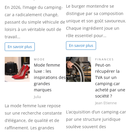
Le burger montendre se
En 2026, l’image du camping-
distingue par sa composition
car a radicalement changé,
unique et son goût savoureux.
passant du simple véhicule de
Chaque ingrédient joue un
loisirs à un véritable outil de
rôle essentiel pour…
travail…
En savoir plus
En savoir plus
MODE
FINANCES
Mode femme
Peut-on
luxe : les
récupérer la
inspirations des
TVA sur un
grandes
camping-car
marques
acheté par une
société ?
Julia
Jean Etienne
La mode femme luxe repose
L’acquisition d’un camping-car
sur une recherche constante
par une structure juridique
d’élégance, de qualité et de
soulève souvent des
raffinement. Les grandes