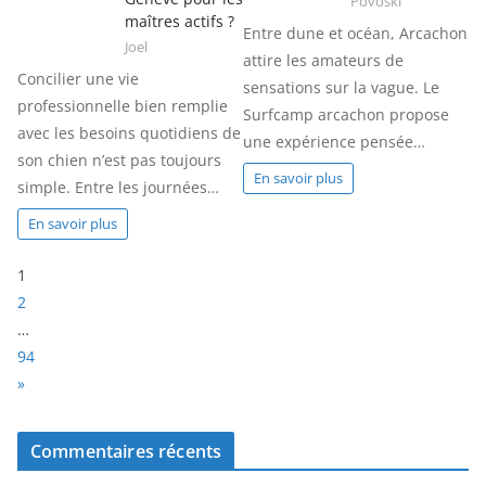
Povoski
maîtres actifs ?
Entre dune et océan, Arcachon
Joel
attire les amateurs de
Concilier une vie
sensations sur la vague. Le
professionnelle bien remplie
Surfcamp arcachon propose
avec les besoins quotidiens de
une expérience pensée…
son chien n’est pas toujours
En savoir plus
simple. Entre les journées…
En savoir plus
P
1
a
2
g
…
e
94
:
N
»
e
x
Commentaires récents
t