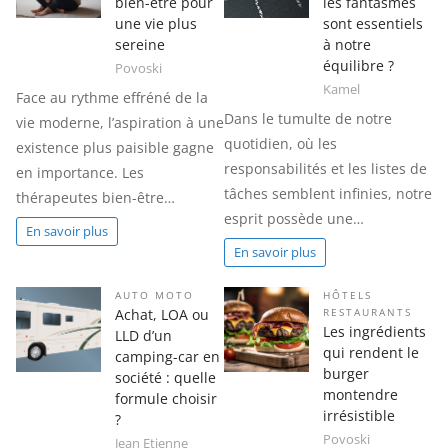
bien-être pour
les fantasmes
une vie plus
sont essentiels
sereine
à notre
équilibre ?
Povoski
Kamel
Face au rythme effréné de la
Dans le tumulte de notre
vie moderne, l’aspiration à une
quotidien, où les
existence plus paisible gagne
responsabilités et les listes de
en importance. Les
tâches semblent infinies, notre
thérapeutes bien-être…
esprit possède une…
En savoir plus
En savoir plus
AUTO MOTO
HÔTELS
Achat, LOA ou
RESTAURANTS
Les ingrédients
LLD d’un
qui rendent le
camping-car en
burger
société : quelle
montendre
formule choisir
irrésistible
?
Povoski
Jean Etienne