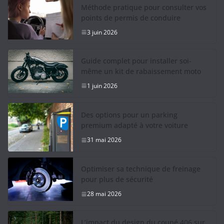
Méthode pratique pour consulter vos
points de permis de conduire
3 juin 2026
Guide complet pour installer soi-
même un kit de rabaissement moto
1 juin 2026
Des options pour un parking
premium adapté à votre voiture
31 mai 2026
Optimiser sa technique de freinage
pour plus de sécurité
28 mai 2026
L’impact du design du coupé 406 sur