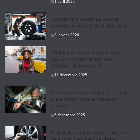
1 avril 2026
Trouver votre service de pneu et
montage pas cher près de chez vous
8 janvier 2026
Combien de temps peut-on prévoir
pour un transfert en taxi vers
l’aéroport de Montréal ?
11 décembre 2025
Guide expert pour remplacer le turbo
d’une citroën c5 sans mauvaise
surprise
6 décembre 2025
3 conseils pratiques pour choisir une
clé à choc pneumatique idéale