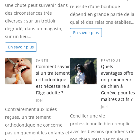
Une chute peut survenir dans
réussite d’une boutique
des circonstances très
dépend en grande partie de la
diverses : sur un trottoir
qualité des relations établies…
dégradé, dans un magasin,
En savoir plus
sur un lieu…
En savoir plus
SANTE
PRATIQUE
Comment savoir
Quels
si un traitement
avantages offre
orthodontique
un promeneur
est nécessaire à
de chien à
l’âge adulte ?
Genève pour les
maîtres actifs ?
Joel
Joel
Contrairement aux idées
Concilier une vie
reçues, un traitement
professionnelle bien remplie
orthodontique ne concerne
avec les besoins quotidiens de
pas uniquement les enfants et
son chien n’est pas toujours