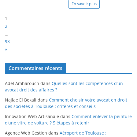
En savoir plus
P
1
a
2
g
…
e
93
:
N
»
e
x
Commentaires récents
t
Adel Amharouch
dans
Quelles sont les compétences d’un
avocat droit des affaires ?
Najlae El Bekali
dans
Comment choisir votre avocat en droit
des sociétés à Toulouse : critères et conseils
Innovation Web Artisanale
dans
Comment enlever la peinture
d’une vitre de voiture ? 5 étapes à retenir
Agence Web Gestion
dans
Aéroport de Toulouse :