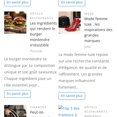
En savoir plus
En savoir plus
HÔTELS
MODE
Mode femme
RESTAURANTS
Les ingrédients
luxe : les
qui rendent le
inspirations des
burger
grandes
montendre
marques
irrésistible
Julia
Povoski
La mode femme luxe repose
Le burger montendre se
sur une recherche constante
distingue par sa composition
d’élégance, de qualité et de
unique et son goût savoureux.
raffinement. Les grandes
Chaque ingrédient joue un
marques influencent
rôle essentiel pour…
fortement…
En savoir plus
En savoir plus
FINANCES
HÔTELS
Peut-on
RESTAURANTS
,
MARIAGES