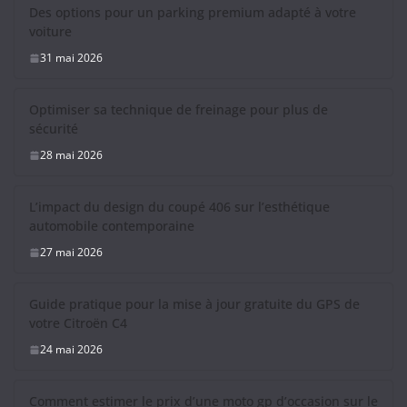
Des options pour un parking premium adapté à votre
voiture
31 mai 2026
Optimiser sa technique de freinage pour plus de
sécurité
28 mai 2026
L’impact du design du coupé 406 sur l’esthétique
automobile contemporaine
27 mai 2026
Guide pratique pour la mise à jour gratuite du GPS de
votre Citroën C4
24 mai 2026
Comment estimer le prix d’une moto gp d’occasion sur le