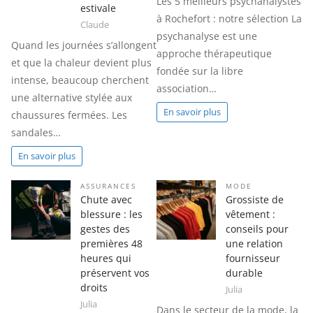
Les 5 meilleurs psychanalystes
estivale
à Rochefort : notre sélection La
Claude
psychanalyse est une
Quand les journées s’allongent
approche thérapeutique
et que la chaleur devient plus
fondée sur la libre
intense, beaucoup cherchent
association…
une alternative stylée aux
En savoir plus
chaussures fermées. Les
sandales…
En savoir plus
ASSURANCES
MODE
Chute avec
Grossiste de
blessure : les
vêtement :
gestes des
conseils pour
premières 48
une relation
heures qui
fournisseur
préservent vos
durable
droits
Julia
Julia
Dans le secteur de la mode, la