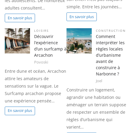
les adolescents. De nombreux
simple. Entre les journées…
adultes consultent…
En savoir plus
En savoir plus
LOISIRS
CONSTRUCTION
Découvrir
Comment
l’expérience
interpréter les
d’un surfcamp à
règles locales
Arcachon
d’urbanisme
avant de
Povoski
construire à
Entre dune et océan, Arcachon
Narbonne ?
attire les amateurs de
Joel
sensations sur la vague. Le
Construire un logement,
Surfcamp arcachon propose
agrandir une habitation ou
une expérience pensée…
aménager un terrain suppose
En savoir plus
de respecter un ensemble de
règles d’urbanisme qui
varient…