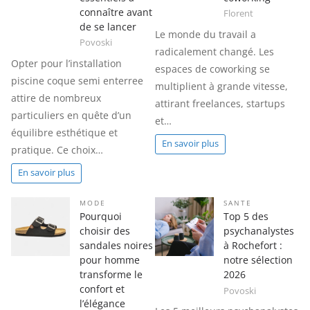
connaître avant
Florent
de se lancer
Le monde du travail a
Povoski
radicalement changé. Les
Opter pour l’installation
espaces de coworking se
piscine coque semi enterree
multiplient à grande vitesse,
attire de nombreux
attirant freelances, startups
particuliers en quête d’un
et…
équilibre esthétique et
En savoir plus
pratique. Ce choix…
En savoir plus
MODE
SANTE
Pourquoi
Top 5 des
choisir des
psychanalystes
sandales noires
à Rochefort :
pour homme
notre sélection
transforme le
2026
confort et
Povoski
l’élégance