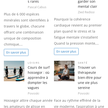
s rares
garder son
mental clair
Pascal Cabus
Zied Redissi
Plus de 6 000 espèces
Pourquoi la cohérence
minérales sont identifiées à
cardiaque revient au premier
travers le globe, chacune
plan quand le stress et la
offrant une combinaison
fatigue mentale s’installent
unique de composition
Quand la pression monte,…
chimique,…
En savoir plus
En savoir plus
LOISIRS
SANTÉ
Cours de surf
Trouver un
hossegor : où
thérapeute
apprendre à
bien-être pour
dompter les
une vie plus
vagues
sereine
Povoski
Povoski
Hossegor attire chaque année
Face au rythme effréné de la
les amateurs de glisse en
vie moderne, l’aspiration à une