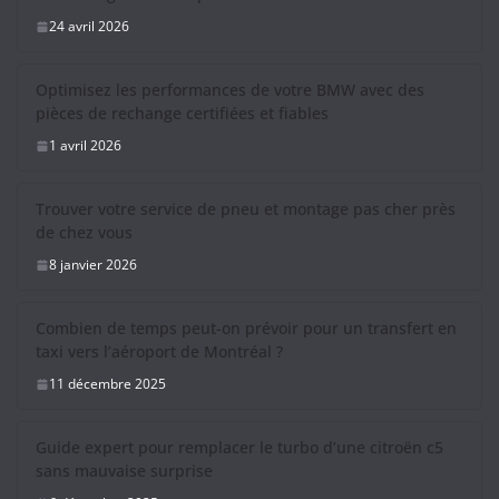
24 avril 2026
Optimisez les performances de votre BMW avec des
pièces de rechange certifiées et fiables
1 avril 2026
Trouver votre service de pneu et montage pas cher près
de chez vous
8 janvier 2026
Combien de temps peut-on prévoir pour un transfert en
taxi vers l’aéroport de Montréal ?
11 décembre 2025
Guide expert pour remplacer le turbo d’une citroën c5
sans mauvaise surprise