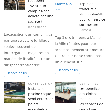
récupérer la
Top 3 des
TVA sur un
traiteurs à
camping-car
Mantes-la-Ville
acheté par une
pour un service
société ?
sur mesure
Jean Etienne
Povoski
L’acquisition d’un camping-car
Top 3 des traiteurs à Mantes-
par une structure juridique
la-Ville réputés pour leur
soulève souvent des
accompagnement sur mesure
interrogations majeures en
Un traiteur ne se choisit pas
matière de fiscalité. Pour un
uniquement sur…
dirigeant d’entreprise,…
En savoir plus
En savoir plus
CONSTRUCTION
ENTREPRISE
Installation
Les bénéfices
piscine coque
des cloisons
semi enterree :
mobiles pour
points
les espaces de
essentiels à
coworking