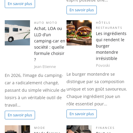
En savoir plus
En savoir plus
AUTO MOTO
HÔTELS
Achat, LOA ou
RESTAURANTS
Les ingrédients
LLD d’un
qui rendent le
camping-car en
burger
société : quelle
montendre
formule choisir
irrésistible
?
Povoski
Jean Etienne
Le burger montendre se
En 2026, l’image du camping-
distingue par sa composition
car a radicalement changé,
unique et son goût savoureux.
passant du simple véhicule de
Chaque ingrédient joue un
loisirs à un véritable outil de
rôle essentiel pour…
travail…
En savoir plus
En savoir plus
MODE
FINANCES