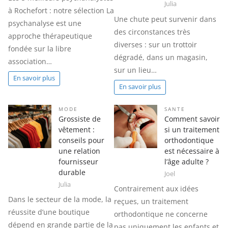
Julia
à Rochefort : notre sélection La
Une chute peut survenir dans
psychanalyse est une
des circonstances très
approche thérapeutique
diverses : sur un trottoir
fondée sur la libre
dégradé, dans un magasin,
association…
sur un lieu…
En savoir plus
En savoir plus
MODE
SANTE
Grossiste de
Comment savoir
vêtement :
si un traitement
conseils pour
orthodontique
une relation
est nécessaire à
fournisseur
l’âge adulte ?
durable
Joel
Julia
Contrairement aux idées
Dans le secteur de la mode, la
reçues, un traitement
réussite d’une boutique
orthodontique ne concerne
dépend en grande partie de la
pas uniquement les enfants et