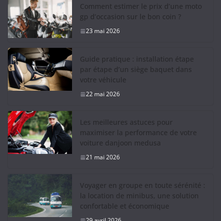
Comment estimer le prix d’une moto
gp d’occasion sur le bon coin ?
23 mai 2026
Guide pratique : installation étape
par étape d’un siège baquet dans
votre véhicule
22 mai 2026
Les meilleures astuces pour
maximiser la performance de votre
voiture danjoon medusa
21 mai 2026
Voyager en groupe en toute sérénité :
la location de minibus, une solution
confortable et économique
29 avril 2026