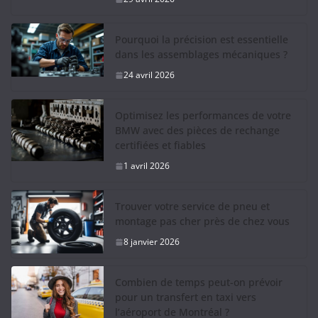
Pourquoi la précision est essentielle
dans les assemblages mécaniques ?
24 avril 2026
Optimisez les performances de votre
BMW avec des pièces de rechange
certifiées et fiables
1 avril 2026
Trouver votre service de pneu et
montage pas cher près de chez vous
8 janvier 2026
Combien de temps peut-on prévoir
pour un transfert en taxi vers
l’aéroport de Montréal ?