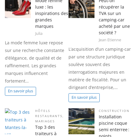
Mode femme
Peut-on
luxe : les
récupérer la
inspirations des
TVA sur un
grandes
camping-car
marques
acheté par une
société ?
Julia
Jean Etienne
La mode femme luxe repose
L’acquisition d’un camping-car
sur une recherche constante
par une structure juridique
d’élégance, de qualité et de
soulève souvent des
raffinement. Les grandes
interrogations majeures en
marques influencent
matière de fiscalité. Pour un
fortement…
dirigeant d’entreprise,…
En savoir plus
En savoir plus
HÔTELS
CONSTRUCTION
Installation
RESTAURANTS
,
MARIAGES
piscine coque
Top 3 des
semi enterree :
traiteurs à
points