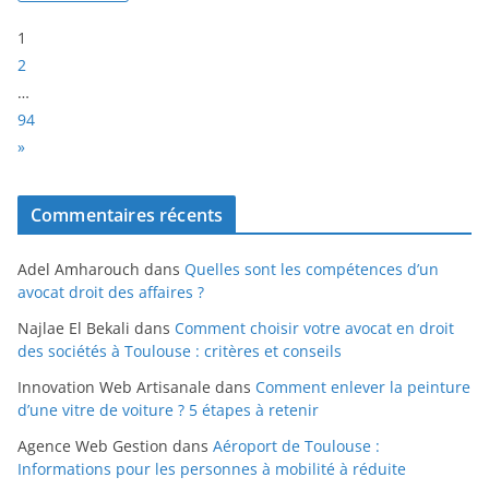
P
1
a
2
g
…
e
94
:
N
»
e
x
Commentaires récents
t
Adel Amharouch
dans
Quelles sont les compétences d’un
avocat droit des affaires ?
Najlae El Bekali
dans
Comment choisir votre avocat en droit
des sociétés à Toulouse : critères et conseils
Innovation Web Artisanale
dans
Comment enlever la peinture
d’une vitre de voiture ? 5 étapes à retenir
Agence Web Gestion
dans
Aéroport de Toulouse :
Informations pour les personnes à mobilité à réduite