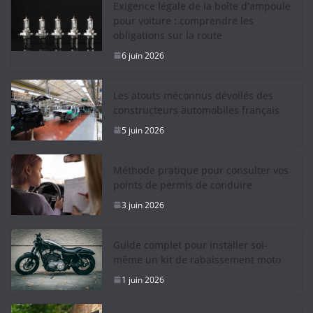
Exigence légale de la boîte d’ampoule
pour voiture : comprendre les
obligations sur la route
6 juin 2026
Les atouts méconnus dévoilés des
constructeurs automobiles français
5 juin 2026
Méthode pratique pour consulter vos
points de permis de conduire
3 juin 2026
Guide complet pour installer soi-
même un kit de rabaissement moto
1 juin 2026