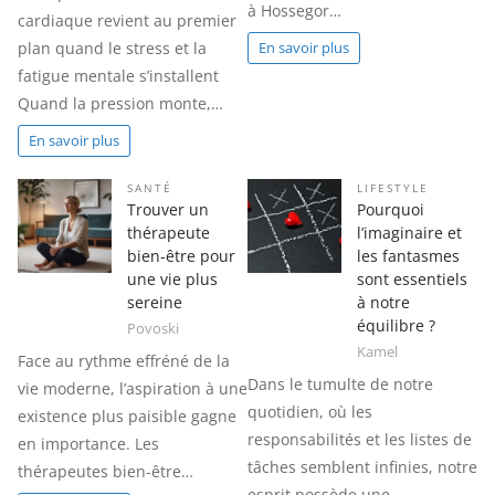
à Hossegor…
cardiaque revient au premier
plan quand le stress et la
En savoir plus
fatigue mentale s’installent
Quand la pression monte,…
En savoir plus
SANTÉ
LIFESTYLE
Trouver un
Pourquoi
thérapeute
l’imaginaire et
bien-être pour
les fantasmes
une vie plus
sont essentiels
sereine
à notre
équilibre ?
Povoski
Kamel
Face au rythme effréné de la
Dans le tumulte de notre
vie moderne, l’aspiration à une
quotidien, où les
existence plus paisible gagne
responsabilités et les listes de
en importance. Les
tâches semblent infinies, notre
thérapeutes bien-être…
esprit possède une…