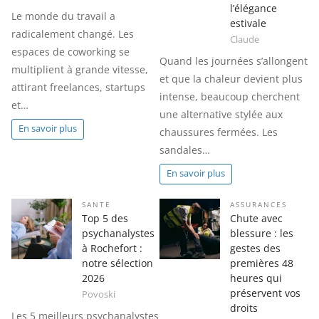
l’élégance
Le monde du travail a
estivale
radicalement changé. Les
Claude
espaces de coworking se
Quand les journées s’allongent
multiplient à grande vitesse,
et que la chaleur devient plus
attirant freelances, startups
intense, beaucoup cherchent
et…
une alternative stylée aux
En savoir plus
chaussures fermées. Les
sandales…
En savoir plus
SANTE
ASSURANCES
Top 5 des
Chute avec
psychanalystes
blessure : les
à Rochefort :
gestes des
notre sélection
premières 48
2026
heures qui
préservent vos
Povoski
droits
Les 5 meilleurs psychanalystes