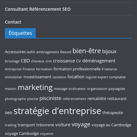
Consultant Référencement SEO
Contact
Étiquettes
bien-être
bijoux
Accessoires auto
aménagement
Beauté
CBD
croissance
déménagement
CV
bricolage
cheveux
crm
formation professionnelle
entreprise
Finance
formation
Freelance
location
Investissement
immobilier
isolation
logiciel expert comptable
marketing
maison
massage
ordinateur
organisation
paysagiste
pisciniste
rentabilité
restaurant
photographe
piscine
referencement
stratégie d’entreprise
seo
thérapeute
voyage
voiture
transport
trésorerie
voyage au Cambodge
trading
voyage Cambodge
voyance