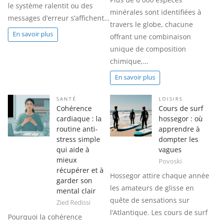
le système ralentit ou des
minérales sont identifiées à
messages d’erreur s’affichent…
travers le globe, chacune
En savoir plus
offrant une combinaison
unique de composition
chimique,…
En savoir plus
SANTÉ
LOISIRS
Cohérence
Cours de surf
cardiaque : la
hossegor : où
routine anti-
apprendre à
stress simple
dompter les
qui aide à
vagues
mieux
Povoski
récupérer et à
Hossegor attire chaque année
garder son
les amateurs de glisse en
mental clair
quête de sensations sur
Zied Redissi
l’Atlantique. Les cours de surf
Pourquoi la cohérence