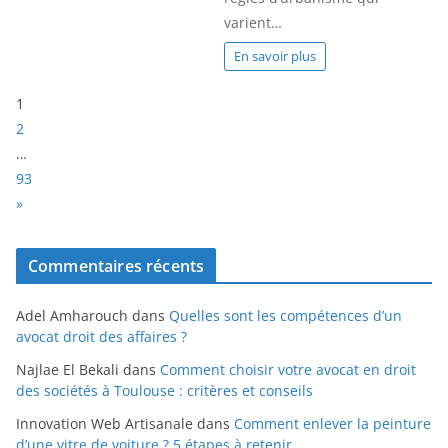
varient…
En savoir plus
P
1
a
2
g
…
e
93
:
N
»
e
x
Commentaires récents
t
Adel Amharouch
dans
Quelles sont les compétences d’un
avocat droit des affaires ?
Najlae El Bekali
dans
Comment choisir votre avocat en droit
des sociétés à Toulouse : critères et conseils
Innovation Web Artisanale
dans
Comment enlever la peinture
d’une vitre de voiture ? 5 étapes à retenir