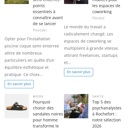
points
les espaces de
essentiels à
coworking
connaître avant
Florent
de se lancer
Le monde du travail a
Povoski
radicalement changé. Les
Opter pour l’installation
espaces de coworking se
piscine coque semi enterree
multiplient à grande vitesse,
attire de nombreux
attirant freelances, startups
particuliers en quête d’un
et…
équilibre esthétique et
En savoir plus
pratique. Ce choix…
En savoir plus
MODE
SANTE
Pourquoi
Top 5 des
choisir des
psychanalystes
sandales noires
à Rochefort :
pour homme
notre sélection
transforme le
2026