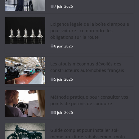
7 juin 2026
Exigence légale de la boîte d’ampoule
pour voiture : comprendre les
obligations sur la route
6 juin 2026
Les atouts méconnus dévoilés des
constructeurs automobiles français
5 juin 2026
Méthode pratique pour consulter vos
points de permis de conduire
3 juin 2026
Guide complet pour installer soi-
même un kit de rabaissement moto