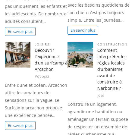
avec les besoins quotidiens de
pas uniquement les enfants et
son chien n’est pas toujours
les adolescents. De nombreux
simple. Entre les journées…
adultes consultent…
En savoir plus
En savoir plus
LOISIRS
CONSTRUCTION
Découvrir
Comment
l’expérience
interpréter les
d’un surfcamp à
règles locales
Arcachon
d’urbanisme
avant de
Povoski
construire à
Entre dune et océan, Arcachon
Narbonne ?
attire les amateurs de
Joel
sensations sur la vague. Le
Construire un logement,
Surfcamp arcachon propose
agrandir une habitation ou
une expérience pensée…
aménager un terrain suppose
En savoir plus
de respecter un ensemble de
règles d’urbanisme qui