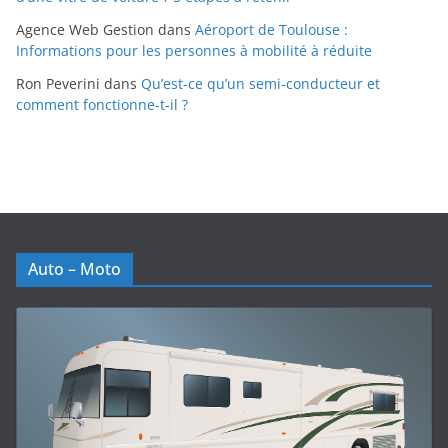
Agence Web Gestion
dans
Aéroport de Toulouse :
Informations pour les personnes à mobilité à réduite
Ron Peverini
dans
Qu’est-ce qu’un semi-conducteur et
comment fonctionne-t-il ?
Auto – Moto