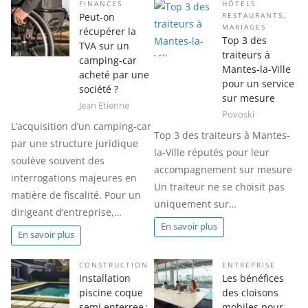
FINANCES
HÔTELS
Peut-on
RESTAURANTS
,
MARIAGES
récupérer la
Top 3 des
TVA sur un
traiteurs à
camping-car
Mantes-la-Ville
acheté par une
pour un service
société ?
sur mesure
Jean Etienne
Povoski
L’acquisition d’un camping-car
Top 3 des traiteurs à Mantes-
par une structure juridique
la-Ville réputés pour leur
soulève souvent des
accompagnement sur mesure
interrogations majeures en
Un traiteur ne se choisit pas
matière de fiscalité. Pour un
uniquement sur…
dirigeant d’entreprise,…
En savoir plus
En savoir plus
CONSTRUCTION
ENTREPRISE
Installation
Les bénéfices
piscine coque
des cloisons
semi enterree :
mobiles pour