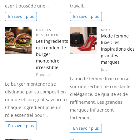
esprit possède une…
travail…
En savoir plus
En savoir plus
HÔTELS
MODE
Mode femme
RESTAURANTS
Les ingrédients
luxe : les
qui rendent le
inspirations des
burger
grandes
montendre
marques
irrésistible
Julia
Povoski
La mode femme luxe repose
Le burger montendre se
sur une recherche constante
distingue par sa composition
d’élégance, de qualité et de
unique et son goût savoureux.
raffinement. Les grandes
Chaque ingrédient joue un
marques influencent
rôle essentiel pour…
fortement…
En savoir plus
En savoir plus