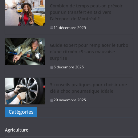
Combien de temps peut-on prévoir
pour un transfert en taxi vers
l’aéroport de Montréal ?
11 décembre 2025
Guide expert pour remplacer le turbo
d’une citroën c5 sans mauvaise
surprise
6 décembre 2025
3 conseils pratiques pour choisir une
clé à choc pneumatique idéale
29 novembre 2025
Catégories
Agriculture