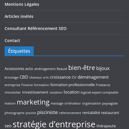
Mentions Légales
Articles invités
Consultant Référencement SEO
Contact
Étiquettes
bien-être
bijoux
Accessoires auto
aménagement
Beauté
CBD
croissance
déménagement
CV
bricolage
cheveux
crm
formation professionnelle
entreprise
Finance
formation
Freelance
location
Investissement
immobilier
isolation
logiciel expert comptable
marketing
maison
massage
ordinateur
organisation
paysagiste
pisciniste
rentabilité
restaurant
photographe
piscine
referencement
stratégie d’entreprise
seo
thérapeute