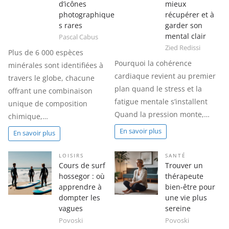
d’icônes
mieux
photographique
récupérer et à
s rares
garder son
mental clair
Pascal Cabus
Zied Redissi
Plus de 6 000 espèces
Pourquoi la cohérence
minérales sont identifiées à
cardiaque revient au premier
travers le globe, chacune
plan quand le stress et la
offrant une combinaison
fatigue mentale s’installent
unique de composition
Quand la pression monte,…
chimique,…
En savoir plus
En savoir plus
LOISIRS
SANTÉ
Cours de surf
Trouver un
hossegor : où
thérapeute
apprendre à
bien-être pour
dompter les
une vie plus
vagues
sereine
Povoski
Povoski