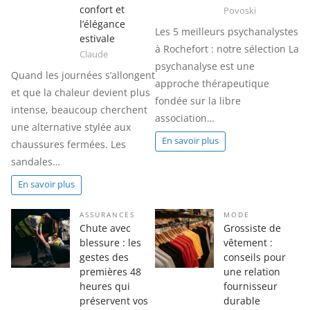
confort et
Povoski
l’élégance
Les 5 meilleurs psychanalystes
estivale
à Rochefort : notre sélection La
Claude
psychanalyse est une
Quand les journées s’allongent
approche thérapeutique
et que la chaleur devient plus
fondée sur la libre
intense, beaucoup cherchent
association…
une alternative stylée aux
En savoir plus
chaussures fermées. Les
sandales…
En savoir plus
ASSURANCES
MODE
Chute avec
Grossiste de
blessure : les
vêtement :
gestes des
conseils pour
premières 48
une relation
heures qui
fournisseur
préservent vos
durable