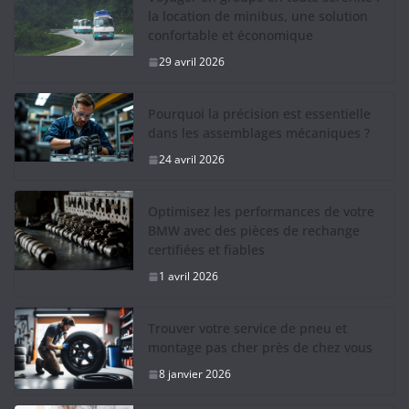
la location de minibus, une solution
confortable et économique
29 avril 2026
Pourquoi la précision est essentielle
dans les assemblages mécaniques ?
24 avril 2026
Optimisez les performances de votre
BMW avec des pièces de rechange
certifiées et fiables
1 avril 2026
Trouver votre service de pneu et
montage pas cher près de chez vous
8 janvier 2026