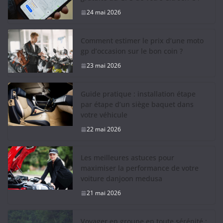
24 mai 2026
Comment estimer le prix d’une moto
gp d’occasion sur le bon coin ?
23 mai 2026
Guide pratique : installation étape
par étape d’un siège baquet dans
votre véhicule
22 mai 2026
Les meilleures astuces pour
maximiser la performance de votre
voiture danjoon medusa
21 mai 2026
Voyager en groupe en toute sérénité :