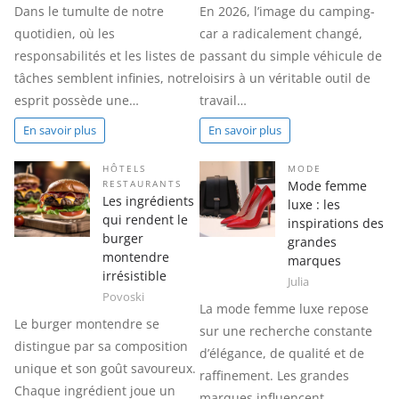
Dans le tumulte de notre
En 2026, l’image du camping-
quotidien, où les
car a radicalement changé,
responsabilités et les listes de
passant du simple véhicule de
tâches semblent infinies, notre
loisirs à un véritable outil de
esprit possède une…
travail…
En savoir plus
En savoir plus
HÔTELS
MODE
Mode femme
RESTAURANTS
Les ingrédients
luxe : les
qui rendent le
inspirations des
burger
grandes
montendre
marques
irrésistible
Julia
Povoski
La mode femme luxe repose
Le burger montendre se
sur une recherche constante
distingue par sa composition
d’élégance, de qualité et de
unique et son goût savoureux.
raffinement. Les grandes
Chaque ingrédient joue un
marques influencent