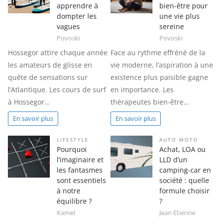
apprendre à
bien-être pour
dompter les
une vie plus
vagues
sereine
Povoski
Povoski
Hossegor attire chaque année
Face au rythme effréné de la
les amateurs de glisse en
vie moderne, l’aspiration à une
quête de sensations sur
existence plus paisible gagne
l’Atlantique. Les cours de surf
en importance. Les
à Hossegor…
thérapeutes bien-être…
En savoir plus
En savoir plus
LIFESTYLE
AUTO MOTO
Pourquoi
Achat, LOA ou
l’imaginaire et
LLD d’un
les fantasmes
camping-car en
sont essentiels
société : quelle
à notre
formule choisir
équilibre ?
?
Kamel
Jean Etienne