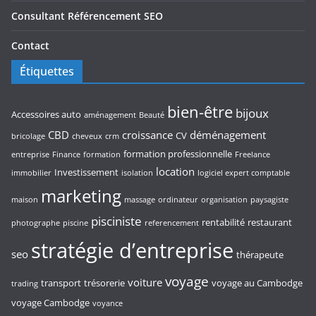
Consultant Référencement SEO
Contact
Étiquettes
bien-être
bijoux
Accessoires auto
aménagement
Beauté
CBD
croissance
déménagement
CV
bricolage
cheveux
crm
formation professionnelle
entreprise
Finance
formation
Freelance
location
Investissement
immobilier
isolation
logiciel expert comptable
marketing
maison
massage
ordinateur
organisation
paysagiste
pisciniste
rentabilité
restaurant
photographe
piscine
referencement
stratégie d’entreprise
seo
thérapeute
voyage
voiture
transport
trésorerie
voyage au Cambodge
trading
voyage Cambodge
voyance