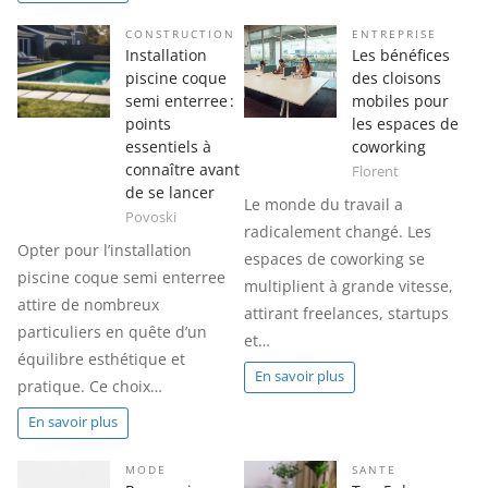
CONSTRUCTION
ENTREPRISE
Installation
Les bénéfices
piscine coque
des cloisons
semi enterree :
mobiles pour
points
les espaces de
essentiels à
coworking
connaître avant
Florent
de se lancer
Le monde du travail a
Povoski
radicalement changé. Les
Opter pour l’installation
espaces de coworking se
piscine coque semi enterree
multiplient à grande vitesse,
attire de nombreux
attirant freelances, startups
particuliers en quête d’un
et…
équilibre esthétique et
En savoir plus
pratique. Ce choix…
En savoir plus
MODE
SANTE