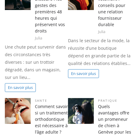
gestes des
conseils pour
premières 48
une relation
heures qui
fournisseur
préservent vos
durable
droits
Julia
Julia
Dans le secteur de la mode, la
Une chute peut survenir dans
réussite d’une boutique
des circonstances très
dépend en grande partie de la
diverses : sur un trottoir
qualité des relations établies…
dégradé, dans un magasin,
En savoir plus
sur un lieu…
En savoir plus
SANTE
PRATIQUE
Comment savoir
Quels
si un traitement
avantages offre
orthodontique
un promeneur
est nécessaire à
de chien à
l’âge adulte ?
Genève pour les