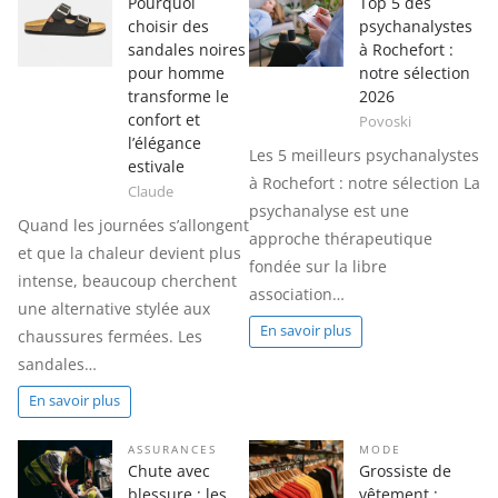
Pourquoi
Top 5 des
choisir des
psychanalystes
sandales noires
à Rochefort :
pour homme
notre sélection
transforme le
2026
confort et
Povoski
l’élégance
Les 5 meilleurs psychanalystes
estivale
à Rochefort : notre sélection La
Claude
psychanalyse est une
Quand les journées s’allongent
approche thérapeutique
et que la chaleur devient plus
fondée sur la libre
intense, beaucoup cherchent
association…
une alternative stylée aux
En savoir plus
chaussures fermées. Les
sandales…
En savoir plus
ASSURANCES
MODE
Chute avec
Grossiste de
blessure : les
vêtement :