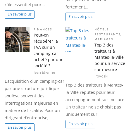
rôle essentiel pour…
fortement…
En savoir plus
En savoir plus
FINANCES
HÔTELS
Peut-on
RESTAURANTS
,
MARIAGES
récupérer la
Top 3 des
TVA sur un
traiteurs à
camping-car
Mantes-la-Ville
acheté par une
pour un service
société ?
sur mesure
Jean Etienne
Povoski
L’acquisition d’un camping-car
Top 3 des traiteurs à Mantes-
par une structure juridique
la-Ville réputés pour leur
soulève souvent des
accompagnement sur mesure
interrogations majeures en
Un traiteur ne se choisit pas
matière de fiscalité. Pour un
uniquement sur…
dirigeant d’entreprise,…
En savoir plus
En savoir plus