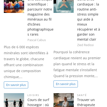
scientifique :
cardiaque : la
parcourir notre
routine anti-
magazine des
stress simple
minéraux au fil
qui aide à
d’icônes
mieux
photographique
récupérer et à
s rares
garder son
mental clair
Pascal Cabus
Zied Redissi
Plus de 6 000 espèces
Pourquoi la cohérence
minérales sont identifiées à
cardiaque revient au premier
travers le globe, chacune
plan quand le stress et la
offrant une combinaison
fatigue mentale s’installent
unique de composition
Quand la pression monte,…
chimique,…
En savoir plus
En savoir plus
LOISIRS
SANTÉ
Cours de surf
Trouver un
hossegor : où
thérapeute