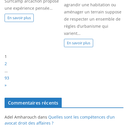
Surfcamp arcachon propose
agrandir une habitation ou
une expérience pensée…
aménager un terrain suppose
En savoir plus
de respecter un ensemble de
règles d’urbanisme qui
varient…
En savoir plus
P
1
a
2
g
…
e
93
:
N
»
e
x
Commentaires récents
t
Adel Amharouch
dans
Quelles sont les compétences d’un
avocat droit des affaires ?