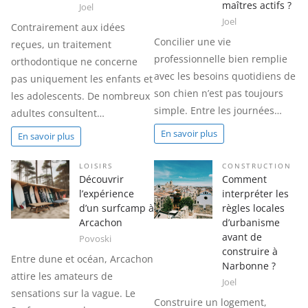
maîtres actifs ?
Joel
Joel
Contrairement aux idées
Concilier une vie
reçues, un traitement
professionnelle bien remplie
orthodontique ne concerne
avec les besoins quotidiens de
pas uniquement les enfants et
son chien n’est pas toujours
les adolescents. De nombreux
simple. Entre les journées…
adultes consultent…
En savoir plus
En savoir plus
LOISIRS
CONSTRUCTION
Découvrir
Comment
l’expérience
interpréter les
d’un surfcamp à
règles locales
Arcachon
d’urbanisme
avant de
Povoski
construire à
Entre dune et océan, Arcachon
Narbonne ?
attire les amateurs de
Joel
sensations sur la vague. Le
Construire un logement,