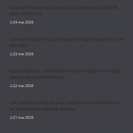
Guide pratique pour la mise à jour gratuite du GPS de
votre Citroën C4
24 mai 2026
Comment estimer le prix d’une moto gp d’occasion sur le
bon coin ?
23 mai 2026
Guide pratique : installation étape par étape d’un siège
baquet dans votre véhicule
22 mai 2026
Les meilleures astuces pour maximiser la performance
de votre voiture danjoon medusa
21 mai 2026