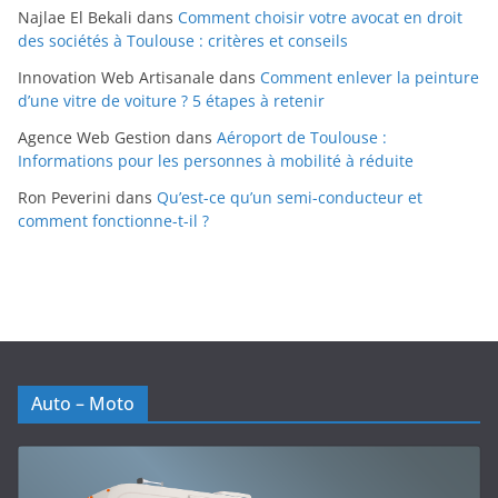
Najlae El Bekali
dans
Comment choisir votre avocat en droit
des sociétés à Toulouse : critères et conseils
Innovation Web Artisanale
dans
Comment enlever la peinture
d’une vitre de voiture ? 5 étapes à retenir
Agence Web Gestion
dans
Aéroport de Toulouse :
Informations pour les personnes à mobilité à réduite
Ron Peverini
dans
Qu’est-ce qu’un semi-conducteur et
comment fonctionne-t-il ?
Auto – Moto