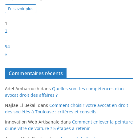
En savoir plus
P
1
a
2
g
…
e
94
:
N
»
e
x
Commentaires récents
t
Adel Amharouch
dans
Quelles sont les compétences d’un
avocat droit des affaires ?
Najlae El Bekali
dans
Comment choisir votre avocat en droit
des sociétés à Toulouse : critères et conseils
Innovation Web Artisanale
dans
Comment enlever la peinture
d’une vitre de voiture ? 5 étapes à retenir