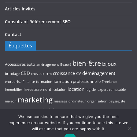
Articles invités
Consultant Référencement SEO
Contact
Étiquettes
bien-être
bijoux
Accessoires auto
aménagement
Beauté
CBD
croissance
déménagement
CV
bricolage
cheveux
crm
formation professionnelle
entreprise
Finance
formation
Freelance
location
Investissement
immobilier
isolation
logiciel expert comptable
marketing
maison
massage
ordinateur
organisation
paysagiste
pisciniste
rentabilité
restaurant
photographe
piscine
referencement
We use cookies to ensure that we give you the best
stratégie d’entreprise
experience on our website. If you continue to use this site we
seo
thérapeute
will assume that you are happy with it.
voyage