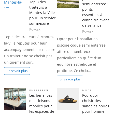
Top 3 des
semi enterree :
traiteurs à
points
Mantes-la-Ville
essentiels à
pour un service
connaître avant
sur mesure
de se lancer
Povoski
Povoski
Top 3 des traiteurs à Mantes-
Opter pour l’installation
la-Ville réputés pour leur
piscine coque semi enterree
accompagnement sur mesure
attire de nombreux
Un traiteur ne se choisit pas
particuliers en quête d’un
uniquement sur…
équilibre esthétique et
pratique. Ce choix…
En savoir plus
En savoir plus
ENTREPRISE
MODE
Les bénéfices
Pourquoi
des cloisons
choisir des
mobiles pour
sandales noires
les espaces de
pour homme