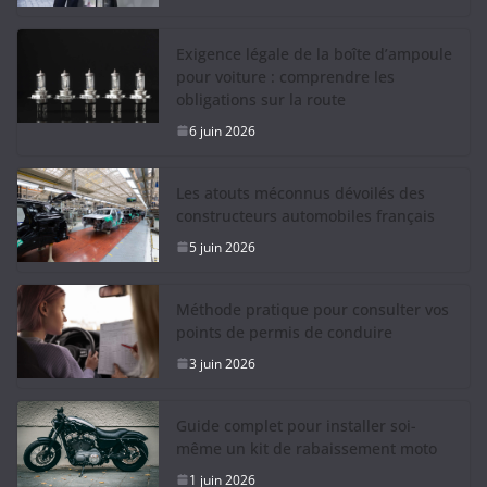
Exigence légale de la boîte d’ampoule
pour voiture : comprendre les
obligations sur la route
6 juin 2026
Les atouts méconnus dévoilés des
constructeurs automobiles français
5 juin 2026
Méthode pratique pour consulter vos
points de permis de conduire
3 juin 2026
Guide complet pour installer soi-
même un kit de rabaissement moto
1 juin 2026