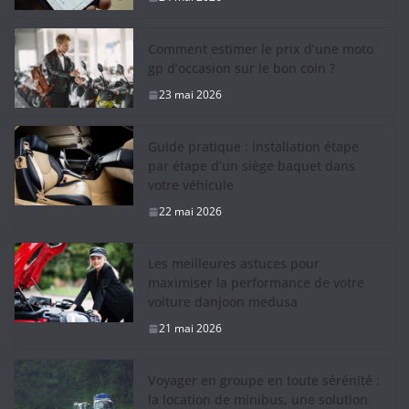
Comment estimer le prix d’une moto
gp d’occasion sur le bon coin ?
23 mai 2026
Guide pratique : installation étape
par étape d’un siège baquet dans
votre véhicule
22 mai 2026
Les meilleures astuces pour
maximiser la performance de votre
voiture danjoon medusa
21 mai 2026
Voyager en groupe en toute sérénité :
la location de minibus, une solution