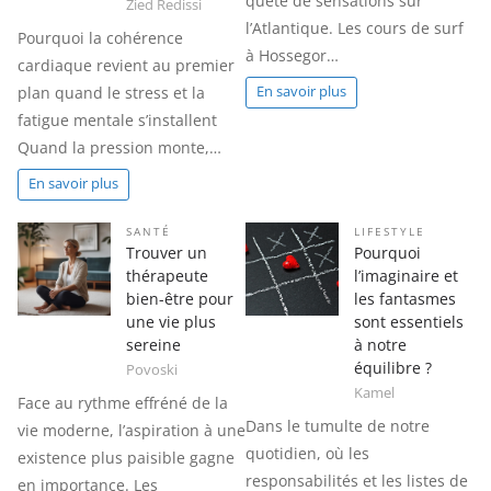
quête de sensations sur
Zied Redissi
l’Atlantique. Les cours de surf
Pourquoi la cohérence
à Hossegor…
cardiaque revient au premier
plan quand le stress et la
En savoir plus
fatigue mentale s’installent
Quand la pression monte,…
En savoir plus
SANTÉ
LIFESTYLE
Trouver un
Pourquoi
thérapeute
l’imaginaire et
bien-être pour
les fantasmes
une vie plus
sont essentiels
sereine
à notre
équilibre ?
Povoski
Kamel
Face au rythme effréné de la
Dans le tumulte de notre
vie moderne, l’aspiration à une
quotidien, où les
existence plus paisible gagne
responsabilités et les listes de
en importance. Les