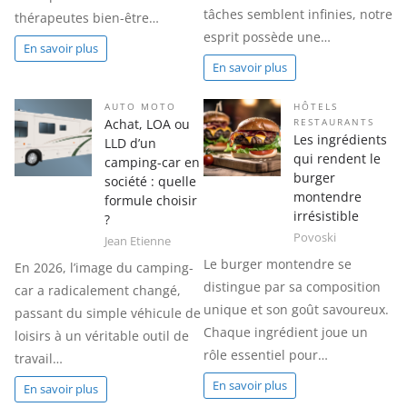
tâches semblent infinies, notre
thérapeutes bien-être…
esprit possède une…
En savoir plus
En savoir plus
AUTO MOTO
HÔTELS
Achat, LOA ou
RESTAURANTS
Les ingrédients
LLD d’un
qui rendent le
camping-car en
burger
société : quelle
montendre
formule choisir
irrésistible
?
Povoski
Jean Etienne
Le burger montendre se
En 2026, l’image du camping-
distingue par sa composition
car a radicalement changé,
unique et son goût savoureux.
passant du simple véhicule de
Chaque ingrédient joue un
loisirs à un véritable outil de
rôle essentiel pour…
travail…
En savoir plus
En savoir plus