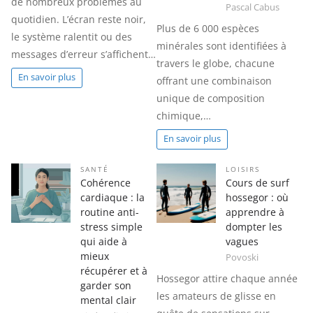
de nombreux problèmes au
Pascal Cabus
quotidien. L’écran reste noir,
Plus de 6 000 espèces
le système ralentit ou des
minérales sont identifiées à
messages d’erreur s’affichent…
travers le globe, chacune
En savoir plus
offrant une combinaison
unique de composition
chimique,…
En savoir plus
SANTÉ
LOISIRS
Cohérence
Cours de surf
cardiaque : la
hossegor : où
routine anti-
apprendre à
stress simple
dompter les
qui aide à
vagues
mieux
Povoski
récupérer et à
Hossegor attire chaque année
garder son
les amateurs de glisse en
mental clair