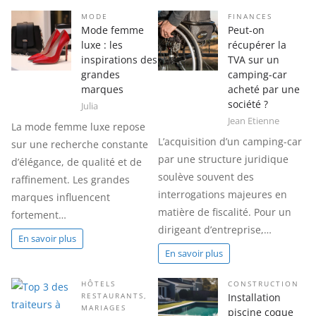
MODE
FINANCES
Mode femme
Peut-on
luxe : les
récupérer la
inspirations des
TVA sur un
grandes
camping-car
marques
acheté par une
société ?
Julia
Jean Etienne
La mode femme luxe repose
L’acquisition d’un camping-car
sur une recherche constante
par une structure juridique
d’élégance, de qualité et de
soulève souvent des
raffinement. Les grandes
interrogations majeures en
marques influencent
matière de fiscalité. Pour un
fortement…
dirigeant d’entreprise,…
En savoir plus
En savoir plus
HÔTELS
CONSTRUCTION
Installation
RESTAURANTS
,
MARIAGES
piscine coque