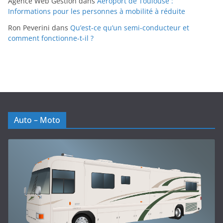
Agence Web Gestion
dans
Aéroport de Toulouse :
Informations pour les personnes à mobilité à réduite
Ron Peverini
dans
Qu’est-ce qu’un semi-conducteur et
comment fonctionne-t-il ?
Auto – Moto