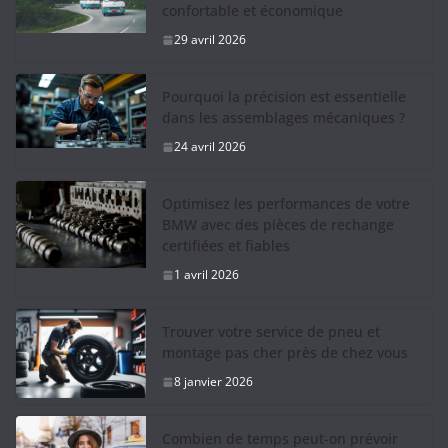
confortable et économique
29 avril 2026
Pourquoi la précision est essentielle
dans les assemblages mécaniques ?
24 avril 2026
Optimisez les performances de votre
BMW avec des pièces de rechange
certifiées et fiables
1 avril 2026
Trouver votre service de pneu et
montage pas cher près de chez vous
8 janvier 2026
Combien de temps peut-on prévoir