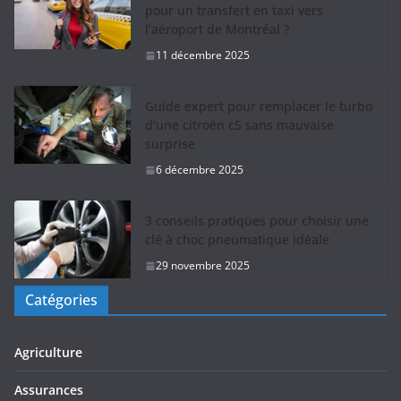
pour un transfert en taxi vers
l’aéroport de Montréal ?
11 décembre 2025
Guide expert pour remplacer le turbo
d’une citroën c5 sans mauvaise
surprise
6 décembre 2025
3 conseils pratiques pour choisir une
clé à choc pneumatique idéale
29 novembre 2025
Catégories
Agriculture
Assurances