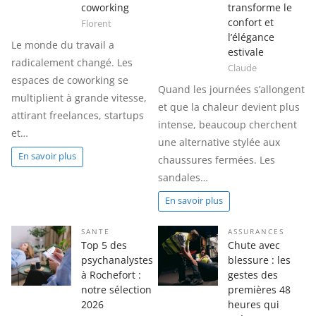
coworking
transforme le
confort et
Florent
l’élégance
Le monde du travail a
estivale
radicalement changé. Les
Claude
espaces de coworking se
Quand les journées s’allongent
multiplient à grande vitesse,
et que la chaleur devient plus
attirant freelances, startups
intense, beaucoup cherchent
et…
une alternative stylée aux
En savoir plus
chaussures fermées. Les
sandales…
En savoir plus
SANTE
ASSURANCES
Top 5 des
Chute avec
psychanalystes
blessure : les
à Rochefort :
gestes des
notre sélection
premières 48
2026
heures qui