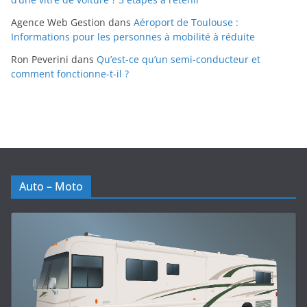
Agence Web Gestion
dans
Aéroport de Toulouse :
Informations pour les personnes à mobilité à réduite
Ron Peverini
dans
Qu’est-ce qu’un semi-conducteur et
comment fonctionne-t-il ?
Auto – Moto