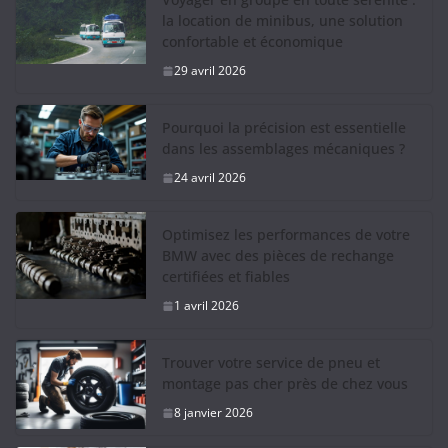
la location de minibus, une solution
confortable et économique
29 avril 2026
Pourquoi la précision est essentielle
dans les assemblages mécaniques ?
24 avril 2026
Optimisez les performances de votre
BMW avec des pièces de rechange
certifiées et fiables
1 avril 2026
Trouver votre service de pneu et
montage pas cher près de chez vous
8 janvier 2026