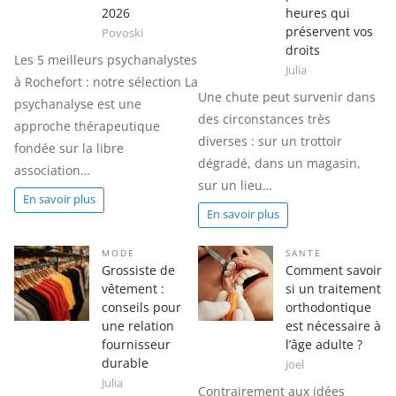
2026
heures qui
préservent vos
Povoski
droits
Les 5 meilleurs psychanalystes
Julia
à Rochefort : notre sélection La
Une chute peut survenir dans
psychanalyse est une
des circonstances très
approche thérapeutique
diverses : sur un trottoir
fondée sur la libre
dégradé, dans un magasin,
association…
sur un lieu…
En savoir plus
En savoir plus
MODE
SANTE
Grossiste de
Comment savoir
vêtement :
si un traitement
conseils pour
orthodontique
une relation
est nécessaire à
fournisseur
l’âge adulte ?
durable
Joel
Julia
Contrairement aux idées