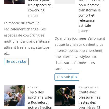
les espaces de
pour homme
coworking
transforme le
confort et
Florent
l’élégance
Le monde du travail a
estivale
radicalement changé. Les
Claude
espaces de coworking se
Quand les journées s’allongent
multiplient à grande vitesse,
et que la chaleur devient plus
attirant freelances, startups
intense, beaucoup cherchent
et…
une alternative stylée aux
En savoir plus
chaussures fermées. Les
sandales…
En savoir plus
SANTE
ASSURANCES
Top 5 des
Chute avec
psychanalystes
blessure : les
à Rochefort :
gestes des
notre sélection
premières 48