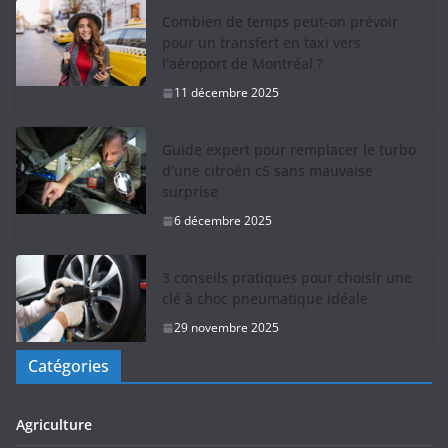
Combien de temps peut-on prévoir
pour un transfert en taxi vers
l’aéroport de Montréal ?
11 décembre 2025
Guide expert pour remplacer le turbo
d’une citroën c5 sans mauvaise
surprise
6 décembre 2025
3 conseils pratiques pour choisir une
clé à choc pneumatique idéale
29 novembre 2025
Catégories
Agriculture