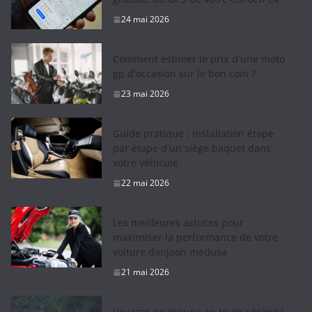
24 mai 2026
Comment estimer le prix d’une moto
gp d’occasion sur le bon coin ?
23 mai 2026
Guide pratique : installation étape
par étape d’un siège baquet dans
votre véhicule
22 mai 2026
Les meilleures astuces pour
maximiser la performance de votre
voiture danjoon medusa
21 mai 2026
Voyager en groupe en toute sérénité :