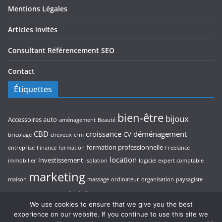
Mentions Légales
Articles invités
Consultant Référencement SEO
Contact
Étiquettes
bien-être
bijoux
Accessoires auto
aménagement
Beauté
CBD
croissance
déménagement
CV
bricolage
cheveux
crm
formation professionnelle
entreprise
Finance
formation
Freelance
location
Investissement
immobilier
isolation
logiciel expert comptable
marketing
maison
massage
ordinateur
organisation
paysagiste
pisciniste
rentabilité
restaurant
photographe
piscine
referencement
We use cookies to ensure that we give you the best
stratégie d’entreprise
experience on our website. If you continue to use this site we
seo
thérapeute