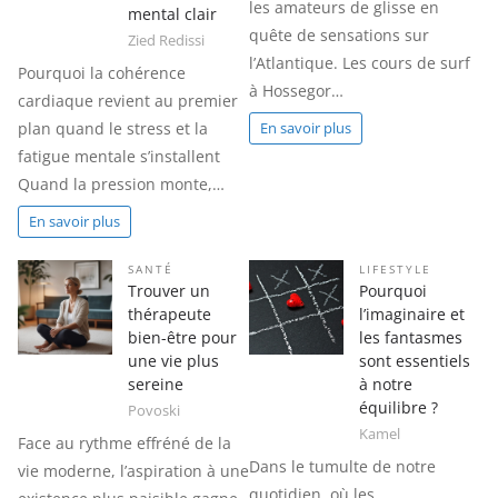
les amateurs de glisse en
mental clair
quête de sensations sur
Zied Redissi
l’Atlantique. Les cours de surf
Pourquoi la cohérence
à Hossegor…
cardiaque revient au premier
plan quand le stress et la
En savoir plus
fatigue mentale s’installent
Quand la pression monte,…
En savoir plus
SANTÉ
LIFESTYLE
Trouver un
Pourquoi
thérapeute
l’imaginaire et
bien-être pour
les fantasmes
une vie plus
sont essentiels
sereine
à notre
équilibre ?
Povoski
Kamel
Face au rythme effréné de la
Dans le tumulte de notre
vie moderne, l’aspiration à une
quotidien, où les