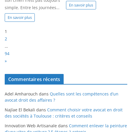
son chien n’est pas toujours
En savoir plus
simple. Entre les journées…
En savoir plus
P
1
a
2
g
…
e
94
:
N
»
e
x
Commentaires récents
t
Adel Amharouch
dans
Quelles sont les compétences d’un
avocat droit des affaires ?
Najlae El Bekali
dans
Comment choisir votre avocat en droit
des sociétés à Toulouse : critères et conseils
Innovation Web Artisanale
dans
Comment enlever la peinture
d’une vitre de voiture ? 5 étapes à retenir