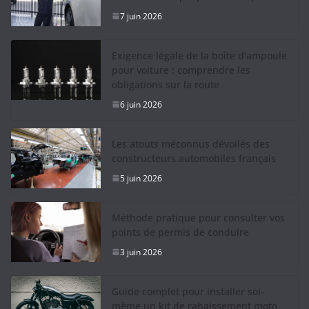
7 juin 2026
Exigence légale de la boîte d’ampoule
pour voiture : comprendre les
obligations sur la route
6 juin 2026
Les atouts méconnus dévoilés des
constructeurs automobiles français
5 juin 2026
Méthode pratique pour consulter vos
points de permis de conduire
3 juin 2026
Guide complet pour installer soi-
même un kit de rabaissement moto