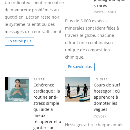
Un ordinateur peut rencontrer
s rares
de nombreux problèmes au
Pascal Cabus
quotidien. L’écran reste noir,
Plus de 6 000 espèces
le système ralentit ou des
minérales sont identifiées à
messages d’erreur s’affichent…
travers le globe, chacune
En savoir plus
offrant une combinaison
unique de composition
chimique,…
En savoir plus
SANTÉ
LOISIRS
Cohérence
Cours de surf
cardiaque : la
hossegor : où
routine anti-
apprendre à
stress simple
dompter les
qui aide à
vagues
mieux
Povoski
récupérer et à
Hossegor attire chaque année
garder son