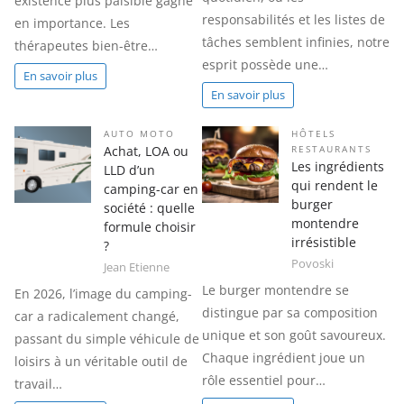
existence plus paisible gagne
responsabilités et les listes de
en importance. Les
tâches semblent infinies, notre
thérapeutes bien-être…
esprit possède une…
En savoir plus
En savoir plus
AUTO MOTO
HÔTELS
Achat, LOA ou
RESTAURANTS
Les ingrédients
LLD d’un
qui rendent le
camping-car en
burger
société : quelle
montendre
formule choisir
irrésistible
?
Povoski
Jean Etienne
Le burger montendre se
En 2026, l’image du camping-
distingue par sa composition
car a radicalement changé,
unique et son goût savoureux.
passant du simple véhicule de
Chaque ingrédient joue un
loisirs à un véritable outil de
rôle essentiel pour…
travail…