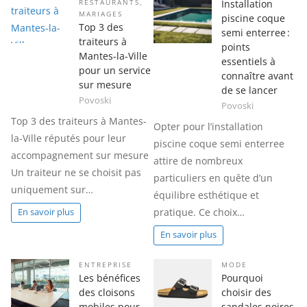
Installation
RESTAURANTS
,
MARIAGES
piscine coque
Top 3 des
semi enterree :
traiteurs à
points
Mantes-la-Ville
essentiels à
pour un service
connaître avant
sur mesure
de se lancer
Povoski
Povoski
Top 3 des traiteurs à Mantes-
Opter pour l’installation
la-Ville réputés pour leur
piscine coque semi enterree
accompagnement sur mesure
attire de nombreux
Un traiteur ne se choisit pas
particuliers en quête d’un
uniquement sur…
équilibre esthétique et
pratique. Ce choix…
En savoir plus
En savoir plus
ENTREPRISE
MODE
Les bénéfices
Pourquoi
des cloisons
choisir des
mobiles pour
sandales noires