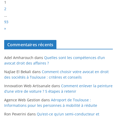
P
1
a
2
g
…
e
93
:
N
»
e
x
Commentaires récents
t
Adel Amharouch
dans
Quelles sont les compétences d’un
avocat droit des affaires ?
Najlae El Bekali
dans
Comment choisir votre avocat en droit
des sociétés à Toulouse : critères et conseils
Innovation Web Artisanale
dans
Comment enlever la peinture
d’une vitre de voiture ? 5 étapes à retenir
Agence Web Gestion
dans
Aéroport de Toulouse :
Informations pour les personnes à mobilité à réduite
Ron Peverini
dans
Qu’est-ce qu’un semi-conducteur et