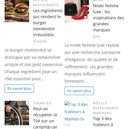
HÔTELS
MODE
Mode femme
RESTAURANTS
Les ingrédients
luxe : les
qui rendent le
inspirations des
burger
grandes
montendre
marques
irrésistible
Julia
Povoski
La mode femme luxe repose
Le burger montendre se
sur une recherche constante
distingue par sa composition
d’élégance, de qualité et de
unique et son goût savoureux.
raffinement. Les grandes
Chaque ingrédient joue un
marques influencent
rôle essentiel pour…
fortement…
En savoir plus
En savoir plus
FINANCES
HÔTELS
Peut-on
RESTAURANTS
,
MARIAGES
récupérer la
Top 3 des
TVA sur un
traiteurs à
camping-car