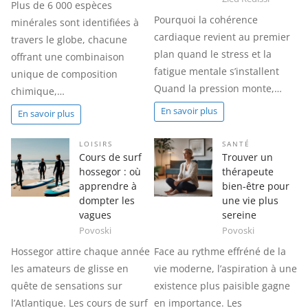
Plus de 6 000 espèces
Pourquoi la cohérence
minérales sont identifiées à
cardiaque revient au premier
travers le globe, chacune
plan quand le stress et la
offrant une combinaison
fatigue mentale s’installent
unique de composition
Quand la pression monte,…
chimique,…
En savoir plus
En savoir plus
LOISIRS
SANTÉ
Cours de surf
Trouver un
hossegor : où
thérapeute
apprendre à
bien-être pour
dompter les
une vie plus
vagues
sereine
Povoski
Povoski
Hossegor attire chaque année
Face au rythme effréné de la
les amateurs de glisse en
vie moderne, l’aspiration à une
quête de sensations sur
existence plus paisible gagne
l’Atlantique. Les cours de surf
en importance. Les