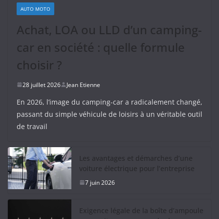
AUTO MOTO
Achat, LOA ou LLD d’un camping-
car en société : quelle formule
choisir ?
28 juillet 2026
Jean Etienne
En 2026, l’image du camping-car a radicalement changé,
passant du simple véhicule de loisirs à un véritable outil
de travail
Les avantages et démarches d’une
voiture électrique pour l’entreprise
7 juin 2026
Exigence légale de la boîte d’ampoule