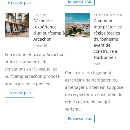
En savoir plus
En savoir plus
LOISIRS
CONSTRUCTION
Découvrir
Comment
l’expérience
interpréter les
d’un surfcamp à
règles locales
Arcachon
d’urbanisme
avant de
Povoski
construire à
Entre dune et océan, Arcachon
Narbonne ?
attire les amateurs de
Joel
sensations sur la vague. Le
Construire un logement,
Surfcamp arcachon propose
agrandir une habitation ou
une expérience pensée…
aménager un terrain suppose
En savoir plus
de respecter un ensemble de
règles d’urbanisme qui
varient…
En savoir plus