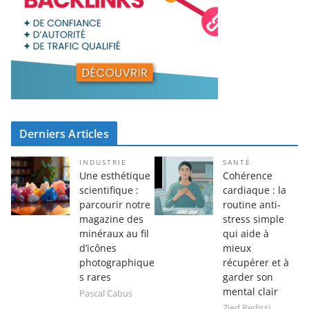
Derniers Articles
INDUSTRIE
SANTÉ
Une esthétique
Cohérence
scientifique :
cardiaque : la
parcourir notre
routine anti-
magazine des
stress simple
minéraux au fil
qui aide à
d’icônes
mieux
photographique
récupérer et à
s rares
garder son
mental clair
Pascal Cabus
Zied Redissi