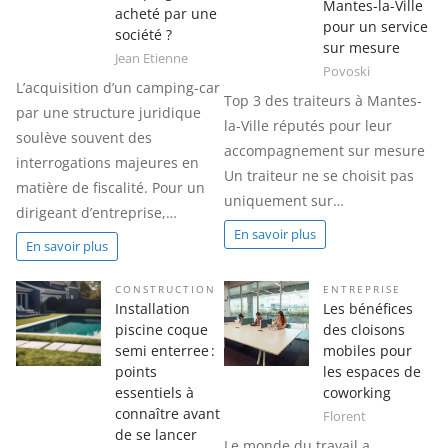
Mantes-la-Ville
acheté par une
pour un service
société ?
sur mesure
Jean Etienne
Povoski
L’acquisition d’un camping-car
Top 3 des traiteurs à Mantes-
par une structure juridique
la-Ville réputés pour leur
soulève souvent des
accompagnement sur mesure
interrogations majeures en
Un traiteur ne se choisit pas
matière de fiscalité. Pour un
uniquement sur…
dirigeant d’entreprise,…
En savoir plus
En savoir plus
CONSTRUCTION
ENTREPRISE
Installation
Les bénéfices
piscine coque
des cloisons
semi enterree :
mobiles pour
points
les espaces de
essentiels à
coworking
connaître avant
Florent
de se lancer
Le monde du travail a