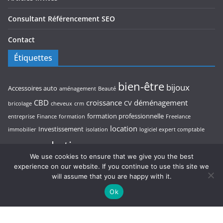
Consultant Référencement SEO
Contact
Étiquettes
bien-être
bijoux
Accessoires auto
aménagement
Beauté
CBD
croissance
déménagement
CV
bricolage
cheveux
crm
formation professionnelle
entreprise
Finance
formation
Freelance
location
Investissement
immobilier
isolation
logiciel expert comptable
marketing
maison
massage
ordinateur
organisation
paysagiste
We use cookies to ensure that we give you the best
pisciniste
rentabilité
restaurant
photographe
piscine
referencement
experience on our website. If you continue to use this site we
will assume that you are happy with it.
stratégie d’entreprise
seo
thérapeute
Ok
voyage
voiture
transport
trésorerie
voyage au Cambodge
trading
voyage Cambodge
voyance