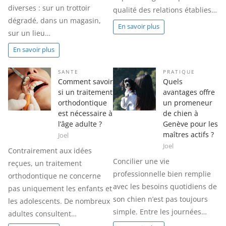
diverses : sur un trottoir
qualité des relations établies…
dégradé, dans un magasin,
En savoir plus
sur un lieu…
En savoir plus
SANTE
PRATIQUE
Comment savoir
Quels
si un traitement
avantages offre
orthodontique
un promeneur
est nécessaire à
de chien à
l’âge adulte ?
Genève pour les
maîtres actifs ?
Joel
Joel
Contrairement aux idées
Concilier une vie
reçues, un traitement
professionnelle bien remplie
orthodontique ne concerne
avec les besoins quotidiens de
pas uniquement les enfants et
son chien n’est pas toujours
les adolescents. De nombreux
simple. Entre les journées…
adultes consultent…