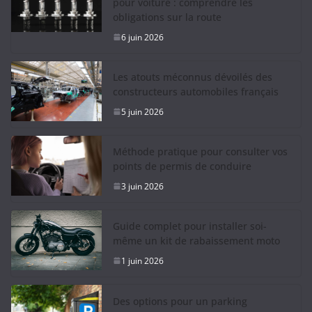
pour voiture : comprendre les
obligations sur la route
6 juin 2026
Les atouts méconnus dévoilés des
constructeurs automobiles français
5 juin 2026
Méthode pratique pour consulter vos
points de permis de conduire
3 juin 2026
Guide complet pour installer soi-
même un kit de rabaissement moto
1 juin 2026
Des options pour un parking