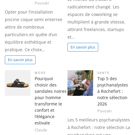
Povoski
radicalement changé. Les
Opter pour l’installation
espaces de coworking se
piscine coque semi enterree
multiplient à grande vitesse,
attire de nombreux
attirant freelances, startups
particuliers en quête d’un
et…
équilibre esthétique et
En savoir plus
pratique. Ce choix…
En savoir plus
MODE
SANTE
Pourquoi
Top 5 des
choisir des
psychanalystes
sandales noires
à Rochefort :
pour homme
notre sélection
transforme le
2026
confort et
Povoski
l’élégance
Les 5 meilleurs psychanalystes
estivale
à Rochefort : notre sélection La
Claude
psychanalyse est une