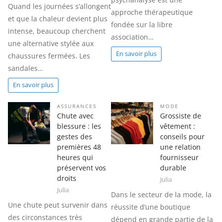
Quand les journées s’allongent
approche thérapeutique
et que la chaleur devient plus
fondée sur la libre
intense, beaucoup cherchent
association…
une alternative stylée aux
En savoir plus
chaussures fermées. Les
sandales…
En savoir plus
ASSURANCES
MODE
Chute avec
Grossiste de
blessure : les
vêtement :
gestes des
conseils pour
premières 48
une relation
heures qui
fournisseur
préservent vos
durable
droits
Julia
Julia
Dans le secteur de la mode, la
Une chute peut survenir dans
réussite d’une boutique
des circonstances très
dépend en grande partie de la