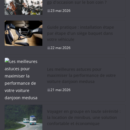
gp d’occasion sur le bon coin ?
23 mai 2026
Guide pratique : installation étape
par étape d’un siège baquet dans
votre véhicule
22 mai 2026
Les meilleures astuces pour
maximiser la performance de votre
voiture danjoon medusa
21 mai 2026
Voyager en groupe en toute sérénité :
la location de minibus, une solution
confortable et économique