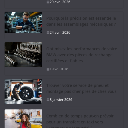
29 avril 2026
Pourquoi la précision est essentielle
dans les assemblages mécaniques ?
24 avril 2026
Optimisez les performances de votre
BMW avec des pièces de rechange
certifiées et fiables
1 avril 2026
Trouver votre service de pneu et
montage pas cher près de chez vous
8 janvier 2026
Combien de temps peut-on prévoir
pour un transfert en taxi vers
l’aéroport de Montréal ?