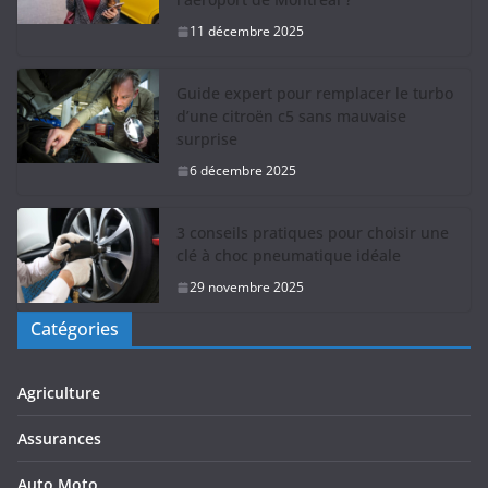
11 décembre 2025
Guide expert pour remplacer le turbo
d’une citroën c5 sans mauvaise
surprise
6 décembre 2025
3 conseils pratiques pour choisir une
clé à choc pneumatique idéale
29 novembre 2025
Catégories
Agriculture
Assurances
Auto Moto