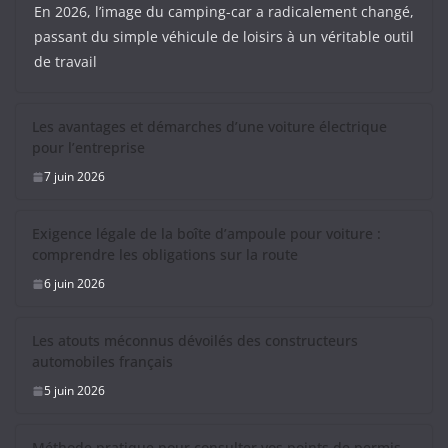
En 2026, l’image du camping-car a radicalement changé,
passant du simple véhicule de loisirs à un véritable outil
de travail
Les avantages et démarches d’une voiture électrique
pour l’entreprise
7 juin 2026
Exigence légale de la boîte d’ampoule pour voiture :
comprendre les obligations sur la route
6 juin 2026
Les atouts méconnus dévoilés des constructeurs
automobiles français
5 juin 2026
Méthode pratique pour consulter vos points de permis