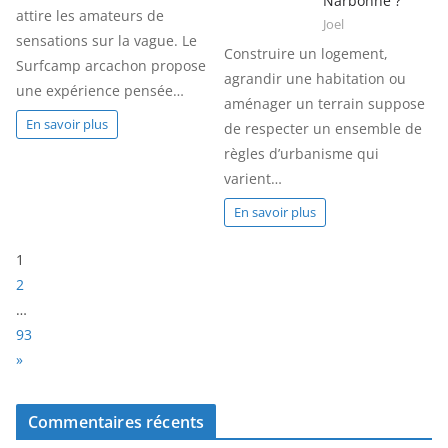
Narbonne ?
attire les amateurs de
Joel
sensations sur la vague. Le
Construire un logement,
Surfcamp arcachon propose
agrandir une habitation ou
une expérience pensée…
aménager un terrain suppose
En savoir plus
de respecter un ensemble de
règles d’urbanisme qui
varient…
En savoir plus
P
1
a
2
g
…
e
93
:
N
»
e
x
Commentaires récents
t