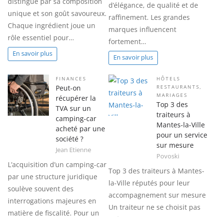
distingue par sa composition
d’élégance, de qualité et de
unique et son goût savoureux.
raffinement. Les grandes
Chaque ingrédient joue un
marques influencent
rôle essentiel pour…
fortement…
En savoir plus
En savoir plus
FINANCES
HÔTELS
Peut-on
RESTAURANTS
,
MARIAGES
récupérer la
Top 3 des
TVA sur un
traiteurs à
camping-car
Mantes-la-Ville
acheté par une
pour un service
société ?
sur mesure
Jean Etienne
Povoski
L’acquisition d’un camping-car
Top 3 des traiteurs à Mantes-
par une structure juridique
la-Ville réputés pour leur
soulève souvent des
accompagnement sur mesure
interrogations majeures en
Un traiteur ne se choisit pas
matière de fiscalité. Pour un