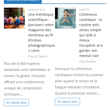
INDUSTRIE
SANTÉ
Une esthétique
Cohérence
scientifique :
cardiaque : la
parcourir notre
routine anti-
magazine des
stress simple
minéraux au fil
qui aide à
d’icônes
mieux
photographique
récupérer et à
s rares
garder son
mental clair
Pascal Cabus
Zied Redissi
Plus de 6 000 espèces
Pourquoi la cohérence
minérales sont identifiées à
cardiaque revient au premier
travers le globe, chacune
plan quand le stress et la
offrant une combinaison
fatigue mentale s’installent
unique de composition
Quand la pression monte,…
chimique,…
En savoir plus
En savoir plus