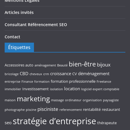
Mentions Légales
Articles invités
Consultant Référencement SEO
Contact
Étiquettes
bien-être
bijoux
Accessoires auto
aménagement
Beauté
CBD
croissance
déménagement
CV
bricolage
cheveux
crm
formation professionnelle
entreprise
Finance
formation
Freelance
location
Investissement
immobilier
isolation
logiciel expert comptable
marketing
maison
massage
ordinateur
organisation
paysagiste
pisciniste
rentabilité
restaurant
photographe
piscine
referencement
stratégie d’entreprise
seo
thérapeute