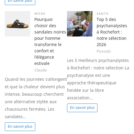
En savoir plus
MODE
SANTE
Pourquoi
Top 5 des
choisir des
psychanalystes
sandales noires
à Rochefort :
pour homme
notre sélection
transforme le
2026
confort et
Povoski
l’élégance
Les 5 meilleurs psychanalystes
estivale
à Rochefort : notre sélection La
Claude
psychanalyse est une
Quand les journées s’allongent
approche thérapeutique
et que la chaleur devient plus
fondée sur la libre
intense, beaucoup cherchent
association…
une alternative stylée aux
En savoir plus
chaussures fermées. Les
sandales…
En savoir plus