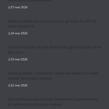
automobile contemporaine
27 mai 2026
Guide pratique pour la mise à jour gratuite du GPS de
votre Citroën C4
24 mai 2026
Comment estimer le prix d’une moto gp d’occasion sur le
bon coin ?
23 mai 2026
Guide pratique : installation étape par étape d’un siège
baquet dans votre véhicule
22 mai 2026
Les meilleures astuces pour maximiser la performance
de votre voiture danjoon medusa