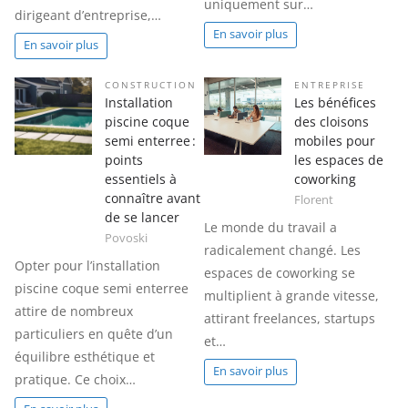
uniquement sur…
dirigeant d’entreprise,…
En savoir plus
En savoir plus
CONSTRUCTION
ENTREPRISE
Installation
Les bénéfices
piscine coque
des cloisons
semi enterree :
mobiles pour
points
les espaces de
essentiels à
coworking
connaître avant
Florent
de se lancer
Le monde du travail a
Povoski
radicalement changé. Les
Opter pour l’installation
espaces de coworking se
piscine coque semi enterree
multiplient à grande vitesse,
attire de nombreux
attirant freelances, startups
particuliers en quête d’un
et…
équilibre esthétique et
En savoir plus
pratique. Ce choix…