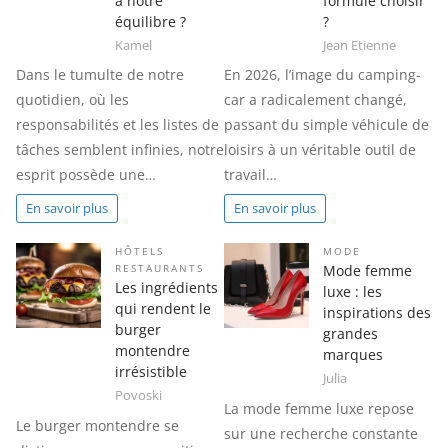
à notre
formule choisir
équilibre ?
?
Kamel
Jean Etienne
Dans le tumulte de notre
En 2026, l’image du camping-
quotidien, où les
car a radicalement changé,
responsabilités et les listes de
passant du simple véhicule de
tâches semblent infinies, notre
loisirs à un véritable outil de
esprit possède une…
travail…
En savoir plus
En savoir plus
HÔTELS
MODE
Mode femme
RESTAURANTS
Les ingrédients
luxe : les
qui rendent le
inspirations des
burger
grandes
montendre
marques
irrésistible
Julia
Povoski
La mode femme luxe repose
Le burger montendre se
sur une recherche constante