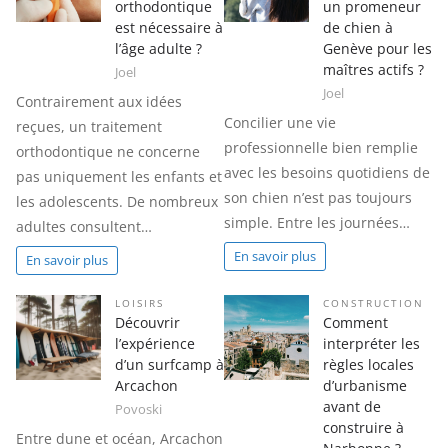
orthodontique
un promeneur
est nécessaire à
de chien à
l’âge adulte ?
Genève pour les
maîtres actifs ?
Joel
Joel
Contrairement aux idées
Concilier une vie
reçues, un traitement
professionnelle bien remplie
orthodontique ne concerne
avec les besoins quotidiens de
pas uniquement les enfants et
son chien n’est pas toujours
les adolescents. De nombreux
simple. Entre les journées…
adultes consultent…
En savoir plus
En savoir plus
LOISIRS
CONSTRUCTION
Découvrir
Comment
l’expérience
interpréter les
d’un surfcamp à
règles locales
Arcachon
d’urbanisme
avant de
Povoski
construire à
Entre dune et océan, Arcachon